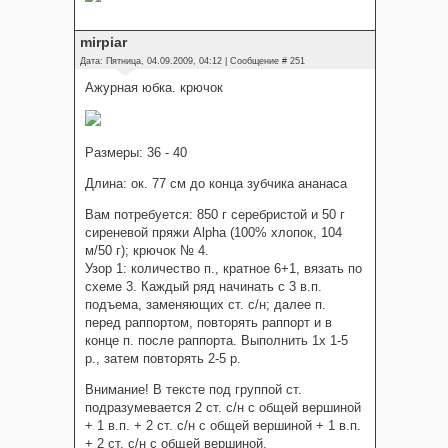
mirpiar
Дата: Пятница, 04.09.2009, 04:12 | Сообщение #
251
Ажурная юбка. крючок
Размеры: 36 - 40
Длина: ок. 77 см до конца зубчика ананаса
Вам потребуется: 850 г серебристой и 50 г
сиреневой пряжи Alpha (100% хлопок, 104
м/50 г); крючок № 4.
Узор 1: количество п., кратное 6+1, вязать по
схеме 3. Каждый ряд начинать с 3 в.п.
подъема, заменяющих ст. с/н; далее п.
перед раппортом, повторять раппорт и в
конце п. после раппорта. Выполнить 1х 1-5
р., затем повторять 2-5 р.
Внимание! В тексте под группой ст.
подразумевается 2 ст. с/н с общей вершиной
+ 1 в.п. + 2 ст. с/н с общей вершиной + 1 в.п.
+ 2 ст. с/н с общей вершиной.