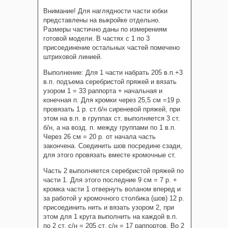
Внимание! Для наглядности части юбки
представлены на выкройке отдельно.
Размеры частично даны по измерениям
готовой модели. В частях с 1 по 3
присоединение остальных частей помечено
штриховой линией.
Выполнение: Для 1 части набрать 205 в.п.+3
в.п. подъема серебристой пряжей и вязать
узором 1 = 33 раппорта + начальная и
конечная п. Для кромки через 25,5 см =19 р.
провязать 1 р. ст.б/н сиреневой пряжей, при
этом на в.п. в группах ст. выполняется 3 ст.
б/н, а на возд. п. между группами по 1 в.п.
Через 26 см = 20 р. от начала часть
закончена. Соединить шов посредине сзади,
для этого провязать вместе кромочные ст.
Часть 2 выполняется серебристой пряжей по
части 1. Для этого последние 9 см = 7 р. +
кромка части 1 отвернуть воланом вперед и
за работой у кромочного столбика (шов) 12 р.
присоединить нить и вязать узором 2, при
этом для 1 круга выполнить на каждой в.п.
по 2 ст. с/н = 205 ст. с/н = 17 раппортов. Во 2