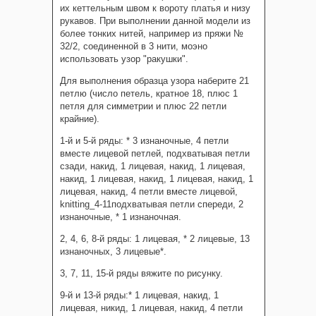
их кеттельным швом к вороту платья и низу
рукавов. При выполнении данной модели из
более тонких нитей, например из пряжи №
32/2, соединенной в 3 нити, моэно
использовать узор "ракушки".
Для выполнения образца узора наберите 21
петлю (число петель, кратное 18, плюс 1
петля для симметрии и плюс 22 петли
крайние).
1-й и 5-й ряды: * 3 изнаночные, 4 петли
вместе лицевой петлей, подхватывая петли
сзади, накид, 1 лицевая, накид, 1 лицевая,
накид, 1 лицевая, накид, 1 лицевая, накид, 1
лицевая, накид, 4 петли вместе лицевой,
knitting_4-11подхватывая петли спереди, 2
изнаночные, * 1 изнаночная.
2, 4, 6, 8-й ряды: 1 лицевая, * 2 лицевые, 13
изнаночных, 3 лицевые*.
3, 7, 11, 15-й ряды вяжите по рисунку.
9-й и 13-й ряды:* 1 лицевая, накид, 1
лицевая, никид, 1 лицевая, накид, 4 петли