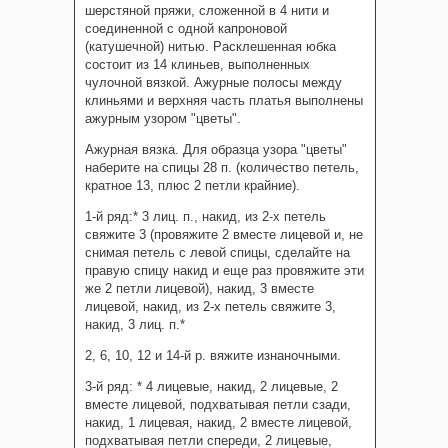
шерстяной пряжи, сложенной в 4 нити и
соединенной с одной капроновой
(катушечной) нитью. Расклешенная юбка
состоит из 14 клиньев, выполненных
чулочной вязкой. Ажурные полосы между
клиньями и верхняя часть платья выполнены
ажурным узором "цветы".
Ажурная вязка. Для образца узора "цветы"
наберите на спицы 28 п. (количество петель,
кратное 13, плюс 2 петли крайние).
1-й ряд:* 3 лиц. п., накид, из 2-х петель
свяжите 3 (провяжите 2 вместе лицевой и, не
снимая петель с левой спицы, сделайте на
правую спицу накид и еще раз провяжите эти
же 2 петли лицевой), накид, 3 вместе
лицевой, накид, из 2-х петель свяжите 3,
накид, 3 лиц. п.*
2, 6, 10, 12 и 14-й р. вяжите изнаночными.
3-й ряд: * 4 лицевые, накид, 2 лицевые, 2
вместе лицевой, подхватывая петли сзади,
накид, 1 лицевая, накид, 2 вместе лицевой,
подхватывая петли спереди, 2 лицевые,