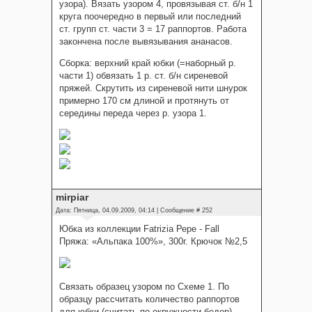
узора). Вязать узором 4, провязывая ст. б/н 1
круга поочередно в первый или последний
ст. групп ст. части 3 = 17 раппортов. Работа
закончена после вывязывания ананасов.
Сборка: верхний край юбки (=наборный р.
части 1) обвязать 1 р. ст. б/н сиреневой
пряжей. Скрутить из сиреневой нити шнурок
примерно 170 см длиной и протянуть от
середины переда через р. узора 1.
mirpiar
Дата: Пятница, 04.09.2009, 04:14 | Сообщение #
252
Юбка из коллекции Fatrizia Рере - Fall
Пряжа: «Альпака 100%», 300г. Крючок №2,5
Связать образец узором по Схеме 1. По
образцу рассчитать количество раппортов
для юбки (считать по окружности бедер).