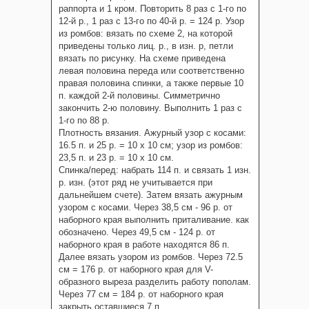
раппорта и 1 кром. Повторить 8 раз с 1-го по
12-й р., 1 раз с 13-го по 40-й р. = 124 р. Узор
из ромбов: вязать по схеме 2, на которой
приведены только лиц. р., в изн. р, петли
вязать по рисунку. На схеме приведена
левая половина переда или соответственно
правая половина спинки, а также первые 10
п. каждой 2-й половины. Симметрично
закончить 2-ю половину. Выполнить 1 раз с
1-го по 88 р.
Плотность вязания. Ажурный узор с косами:
16.5 п. и 25 р. = 10 х 10 см; узор из ромбов:
23,5 п. и 23 р. = 10 х 10 см.
Спинка/перед: набрать 114 п. и связать 1 изн.
р. изн. (этот ряд не учитывается при
дальнейшем счете). Затем вязать ажурным
узором с косами. Через 38,5 см - 96 р. от
наборного края выполнить приталивание. как
обозначено. Через 49,5 см - 124 р. от
наборного края в работе находятся 86 п.
Далее вязать узором из ромбов. Через 72.5
см = 176 р. от наборного края для V-
образного выреза разделить работу пополам.
Через 77 см = 184 р. от наборного края
закрыть оставшиеся 7 п.