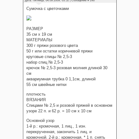
Дата: Пятница, 04.09.2009, 03:52 | Сообщение #
246
Сумочка с цветочками
РАЗМЕР
35 см х 19 см
МАТЕРИАЛЫ
300 г пряжи розового цвета
50 г или остатки коричневой пряжи
круговые спицы № 2,5-3
набор спиц № 2,5-3
крючок № 2,5-3 розовая молния длиной 30
см
аквариумная трубка 0 1,1см, длиной
55 см швейные нитки
плотность
ВЯЗАНИЯ
Спицами № 2,5 и розовой пряжей в основном
узоре 22 п. и 62 р. = 10 см х 10 см
Основной узор
1-й р.: кромочная, 1 лиц., 1 изн.
перекрученная, закончить 1 лиц. и
кромочной. 2-й р.: кромочная, * 1 п. снять