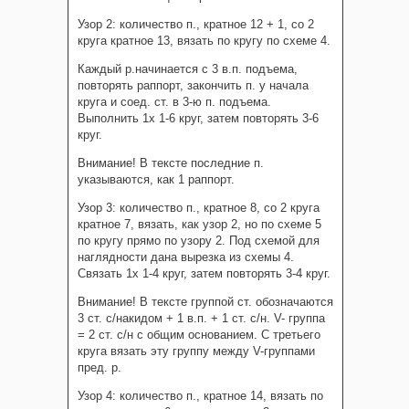
Узор 2: количество п., кратное 12 + 1, со 2
круга кратное 13, вязать по кругу по схеме 4.
Каждый р.начинается с 3 в.п. подъема,
повторять раппорт, закончить п. у начала
круга и соед. ст. в 3-ю п. подъема.
Выполнить 1х 1-6 круг, затем повторять 3-6
круг.
Внимание! В тексте последние п.
указываются, как 1 раппорт.
Узор 3: количество п., кратное 8, со 2 круга
кратное 7, вязать, как узор 2, но по схеме 5
по кругу прямо по узору 2. Под схемой для
наглядности дана вырезка из схемы 4.
Связать 1х 1-4 круг, затем повторять 3-4 круг.
Внимание! В тексте группой ст. обозначаются
3 ст. с/накидом + 1 в.п. + 1 ст. с/н. V- группа
= 2 ст. с/н с общим основанием. С третьего
круга вязать эту группу между V-группами
пред. р.
Узор 4: количество п., кратное 14, вязать по