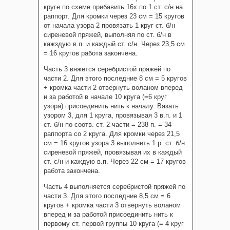
круге по схеме прибавить 16х по 1 ст. с/н на
раппорт. Для кромки через 23 см = 15 кругов
от начала узора 2 провязать 1 круг ст. б/н
сиреневой пряжей, выполняя по ст. б/н в
кажздую в.п. и каждый ст. с/н. Через 23,5 см
= 16 кругов работа закончена.
Часть 3 вяжется серебристой пряжей по
части 2. Для этого последние 8 см = 5 кругов
+ кромка части 2 отвернуть воланом вперед
и за работой в начале 10 круга (=6 круг
узора) присоединить нить к началу. Вязать
узором 3, для 1 круга, провязывая 3 в.п. и 1
ст. б/н по соотв. ст. 2 части = 238 п. = 34
раппорта со 2 круга. Для кромки через 21,5
см = 16 кругов узора 3 выполнить 1 р. ст. б/н
сиреневой пряжей, провязывая их в каждый
ст. с/н и каждую в.п. Через 22 см = 17 кругов
работа закончена.
Часть 4 выполняется серебристой пряжей по
части 3. Для этого последние 8,5 см = 6
кругов + кромка части 3 отвернуть воланом
вперед и за работой присоединить нить к
первому ст. первой группы 10 круга (= 4 круг