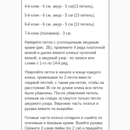
4-й клин - 6 см, ажур - 5 см(13 петель),
5-й клин - 6 см, ажур - 5 см (13 петель),
6-й клин - 6 см, ажур - 5 см (13 петель),
7-й клин (половина) - 3 см.
Наберите петли с утолощенным ажурным
краем (рис. 2Б), провяжите 4 ряда платочной
вязкой и далее вяжите клинья чулочной
вязкой, а ажурный узор - по записи или
схеме с 1-го по 14-й ряд.
Убавляйте петли в начале и конце каждого
клина, провязывая по 2 петли вместе
лицевой петлей, с таким расчетом, чтобы на
расстоянии 36 см по длине клина все петли
были убавлены. После убавления петель
клиньев на спицах останутся только петли
ажурного узора. Верхнюю часть платья и
рукава вяжите по выкройке.
Готовые части платья отпарьте и сшейте по
плечевым и боковым краям. Вшейте рукава.
Свяжите 3 узкие бейки (по 2 см) и пришейте