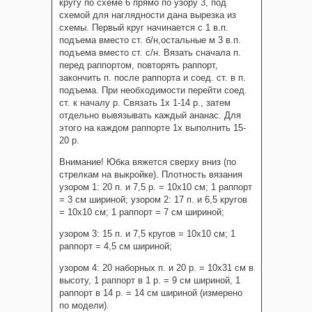
кругу по схеме 6 прямо по узору 3, под
схемой для наглядности дана вырезка из
схемы. Первый круг начинается с 1 в.п.
подъема вместо ст. б/н,остальные м 3 в.п.
подъема вместо ст. с/н. Вязать сначала п.
перед раппортом, повторять раппорт,
закончить п. после раппорта и соед. ст. в п.
подъема. При необходимости перейти соед.
ст. к началу р. Связать 1х 1-14 р., затем
отдельно вывязывать каждый ананас. Для
этого на каждом раппорте 1х выполнить 15-
20 р.
Внимание! Юбка вяжется сверху вниз (по
стрелкам на выкройке). Плотность вязания
узором 1: 20 п. и 7,5 р. = 10х10 см; 1 раппорт
= 3 см шириной; узором 2: 17 п. и 6,5 кругов
= 10х10 см; 1 раппорт = 7 см шириной;
узором 3: 15 п. и 7,5 кругов = 10х10 см; 1
раппорт = 4,5 см шириной;
узором 4: 20 наборных п. и 20 р. = 10х31 см в
высоту, 1 раппорт в 1 р. = 9 см шириной, 1
раппорт в 14 р. = 14 см шириной (измерено
по модели).