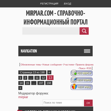
РЕГИСТРАЦИЯ
ВХОД
MIRPIAR.COM - СПРАВОЧНО-
ИНФОРМАЦИОННЫЙ ПОРТАЛ
NAVIGATION
[
·
·
·
Обновленные темы
Новые сообщения
Участники
Правила форума
·
·
]
Поиск
RSS
Страница
13
из
198
«
13
1
2
…
11
12
14
15
…
197
198
»
Модератор форума:
mirpiar