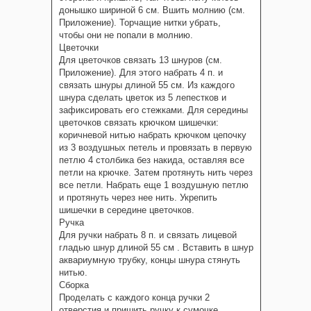
донышко шириной 6 см. Вшить молнию (см.
Приложение). Торчащие нитки убрать,
чтобы они не попали в молнию.
Цветочки
Для цветочков связать 13 шнуров (см.
Приложение). Для этого набрать 4 п. и
связать шнуры длиной 55 см. Из каждого
шнура сделать цветок из 5 лепестков и
зафиксировать его стежками. Для середины
цветочков связать крючком шишечки:
коричневой нитью набрать крючком цепочку
из 3 воздушных петель и провязать в первую
петлю 4 столбика без накида, оставляя все
петли на крючке. Затем протянуть нить через
все петли. Набрать еще 1 воздушную петлю
и протянуть через нее нить. Укрепить
шишечки в середине цветочков.
Ручка
Для ручки набрать 8 п. и связать лицевой
гладью шнур длиной 55 см . Вставить в шнур
аквариумную трубку, концы шнура стянуть
нитью.
Сборка
Проделать с каждого конца ручки 2
отверстия и пришить ручку к сумочке