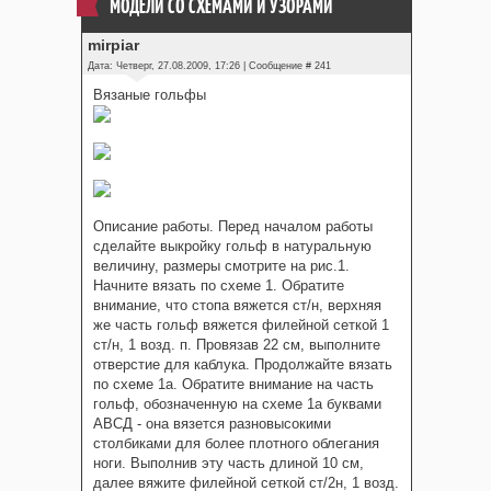
МОДЕЛИ СО СХЕМАМИ И УЗОРАМИ
mirpiar
Дата: Четверг, 27.08.2009, 17:26 | Сообщение #
241
Вязаные гольфы
Описание работы. Перед началом работы
сделайте выкройку гольф в натуральную
величину, размеры смотрите на рис.1.
Начните вязать по схеме 1. Обратите
внимание, что стопа вяжется ст/н, верхняя
же часть гольф вяжется филейной сеткой 1
ст/н, 1 возд. п. Провязав 22 см, выполните
отверстие для каблука. Продолжайте вязать
по схеме 1а. Обратите внимание на часть
гольф, обозначенную на схеме 1а буквами
АВСД - она вязется разновысокими
столбиками для более плотного облегания
ноги. Выполнив эту часть длиной 10 см,
далее вяжите филейной сеткой ст/2н, 1 возд.