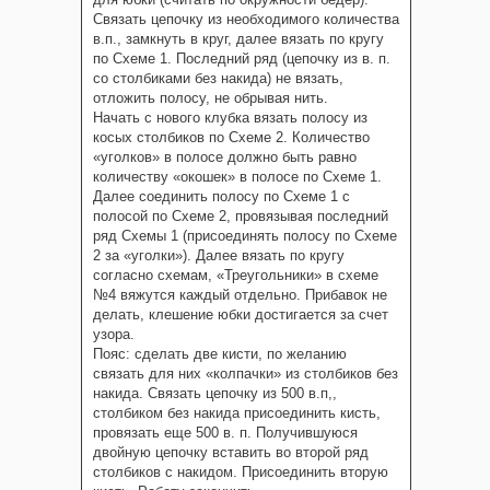
Связать цепочку из необходимого количества
в.п., замкнуть в круг, далее вязать по кругу
по Схеме 1. Последний ряд (цепочку из в. п.
со столбиками без накида) не вязать,
отложить полосу, не обрывая нить.
Начать с нового клубка вязать полосу из
косых столбиков по Схеме 2. Количество
«уголков» в полосе должно быть равно
количеству «окошек» в полосе по Схеме 1.
Далее соединить полосу по Схеме 1 с
полосой по Схеме 2, провязывая последний
ряд Схемы 1 (присоединять полосу по Схеме
2 за «уголки»). Далее вязать по кругу
согласно схемам, «Треугольники» в схеме
№4 вяжутся каждый отдельно. Прибавок не
делать, клешение юбки достигается за счет
узора.
Пояс: сделать две кисти, по желанию
связать для них «колпачки» из столбиков без
накида. Связать цепочку из 500 в.п,,
столбиком без накида присоединить кисть,
провязать еще 500 в. п. Получившуюся
двойную цепочку вставить во второй ряд
столбиков с накидом. Присоединить вторую