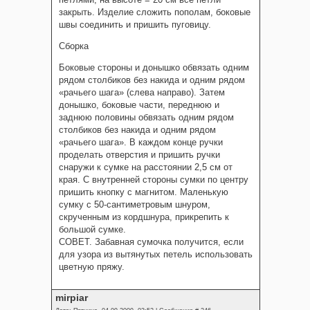
закрыть. Изделие сложить пополам, боковые
швы соединить и пришить пуговицу.
Сборка
Боковые стороны и донышко обвязать одним
рядом столбиков без накида и одним рядом
«рачьего шага» (слева направо). Затем
донышко, боковые части, переднюю и
заднюю половины обвязать одним рядом
столбиков без накида и одним рядом
«рачьего шага». В каждом конце ручки
проделать отверстия и пришить ручки
снаружи к сумке на расстоянии 2,5 см от
края. С внутренней стороны сумки по центру
пришить кнопку с магнитом. Маленькую
сумку с 50-сантиметровым шнуром,
скрученным из кордшнура, прикрепить к
большой сумке.
СОВЕТ. Забавная сумочка получится, если
для узора из вытянутых петель использовать
цветную пряжу.
mirpiar