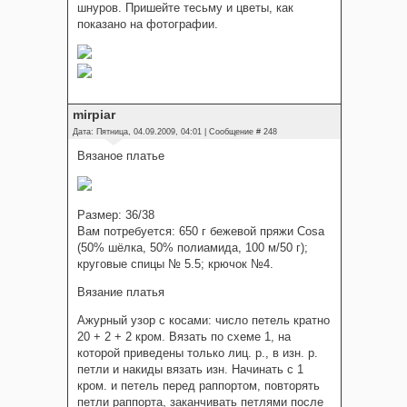
шнуров. Пришейте тесьму и цветы, как
показано на фотографии.
mirpiar
Дата: Пятница, 04.09.2009, 04:01 | Сообщение #
248
Вязаное платье
Размер: 36/38
Вам потребуется: 650 г бежевой пряжи Cosa
(50% шёлка, 50% полиамида, 100 м/50 г);
круговые спицы № 5.5; крючок №4.
Вязание платья
Ажурный узор с косами: число петель кратно
20 + 2 + 2 кром. Вязать по схеме 1, на
которой приведены только лиц. р., в изн. р.
петли и накиды вязать изн. Начинать с 1
кром. и петель перед раппортом, повторять
петли раппорта, заканчивать петлями после