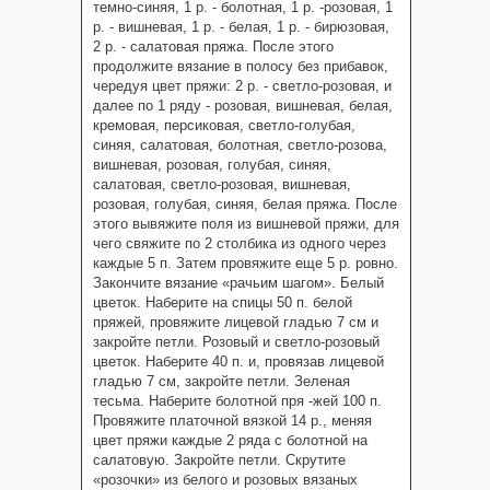
темно-синяя, 1 р. - болотная, 1 р. -розовая, 1
р. - вишневая, 1 р. - белая, 1 р. - бирюзовая,
2 р. - салатовая пряжа. После этого
продолжите вязание в полосу без прибавок,
чередуя цвет пряжи: 2 р. - светло-розовая, и
далее по 1 ряду - розовая, вишневая, белая,
кремовая, персиковая, светло-голубая,
синяя, салатовая, болотная, светло-розова,
вишневая, розовая, голубая, синяя,
салатовая, светло-розовая, вишневая,
розовая, голубая, синяя, белая пряжа. После
этого вывяжите поля из вишневой пряжи, для
чего свяжите по 2 столбика из одного через
каждые 5 п. Затем провяжите еще 5 р. ровно.
Закончите вязание «рачьим шагом». Белый
цветок. Наберите на спицы 50 п. белой
пряжей, провяжите лицевой гладью 7 см и
закройте петли. Розовый и светло-розовый
цветок. Наберите 40 п. и, провязав лицевой
гладью 7 см, закройте петли. Зеленая
тесьма. Наберите болотной пря -жей 100 п.
Провяжите платочной вязкой 14 р., меняя
цвет пряжи каждые 2 ряда с болотной на
салатовую. Закройте петли. Скрутите
«розочки» из белого и розовых вязаных