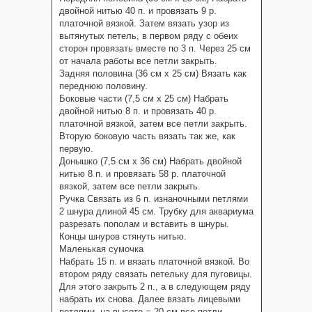
двойной нитью 40 п. и провязать 9 р.
платочной вязкой. Затем вязать узор из
вытянутых петель, в первом ряду с обеих
сторон провязать вместе по 3 п. Через 25 см
от начала работы все петли закрыть.
Задняя половина (36 см х 25 см) Вязать как
переднюю половину.
Боковые части (7,5 см х 25 см) Набрать
двойной нитью 8 п. и провязать 40 р.
платочной вязкой, затем все петли закрыть.
Вторую боковую часть вязать так же, как
первую.
Донышко (7,5 см х 36 см) Набрать двойной
нитью 8 п. и провязать 58 р. платочной
вязкой, затем все петли закрыть.
Ручка Связать из 6 п. изнаночными петлями
2 шнура длиной 45 см. Трубку для аквариума
разрезать пополам и вставить в шнуры.
Концы шнуров стянуть нитью.
Маленькая сумочка
Набрать 15 п. и вязать платочной вязкой. Во
втором ряду связать петельку для пуговицы.
Для этого закрыть 2 п., а в следующем ряду
набрать их снова. Далее вязать лицевыми
петлями, на высоте = 20 см все петли