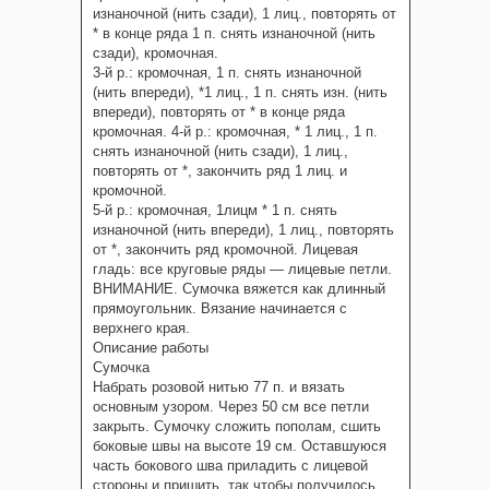
изнаночной (нить сзади), 1 лиц., повторять от
* в конце ряда 1 п. снять изнаночной (нить
сзади), кромочная.
3-й р.: кромочная, 1 п. снять изнаночной
(нить впереди), *1 лиц., 1 п. снять изн. (нить
впереди), повторять от * в конце ряда
кромочная. 4-й р.: кромочная, * 1 лиц., 1 п.
снять изнаночной (нить сзади), 1 лиц.,
повторять от *, закончить ряд 1 лиц. и
кромочной.
5-й р.: кромочная, 1лицм * 1 п. снять
изнаночной (нить впереди), 1 лиц., повторять
от *, закончить ряд кромочной. Лицевая
гладь: все круговые ряды — лицевые петли.
ВНИМАНИЕ. Сумочка вяжется как длинный
прямоугольник. Вязание начинается с
верхнего края.
Описание работы
Сумочка
Набрать розовой нитью 77 п. и вязать
основным узором. Через 50 см все петли
закрыть. Сумочку сложить пополам, сшить
боковые швы на высоте 19 см. Оставшуюся
часть бокового шва приладить с лицевой
стороны и пришить, так чтобы получилось