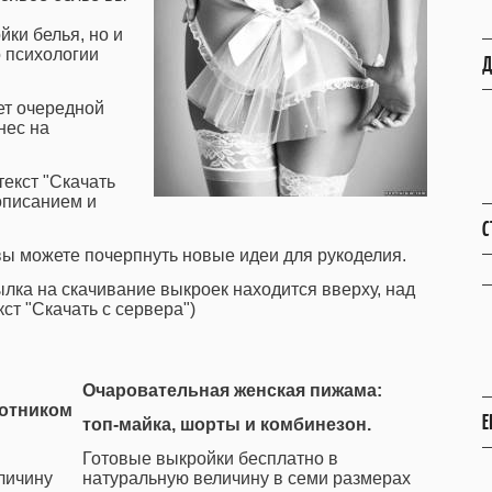
йки белья, но и
о психологии
Д
ет очередной
нес на
екст "Скачать
описанием и
С
 вы можете почерпнуть новые идеи для рукоделия.
ылка на скачивание выкроек находится вверху, над
ст "Скачать с сервера")
Очаровательная женская пижама:
отником
Е
топ-майка, шорты и комбинезон.
Готовые выкройки бесплатно в
личину
натуральную величину в семи размерах