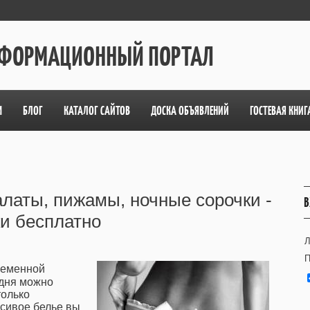
ИНФОРМАЦИОННЫЙ ПОРТАЛ
М
БЛОГ
КАТАЛОГ САЙТОВ
ДОСКА ОБЪЯВЛЕНИЙ
ГОСТЕВАЯ КНИГ
алаты, пижамы, ночные сорочки -
В
и бесплатно
Л
П
ременной
одня можно
только
асивое белье вы