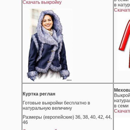
Скачать выкройку
в нату
Скачат
Мехова
Куртка реглан
Выкрой
натура
Готовые выкройки бесплатно в
в семи
натуральную величину
Скачат
Размеры (европейские) 36, 38, 40, 42, 44,
46