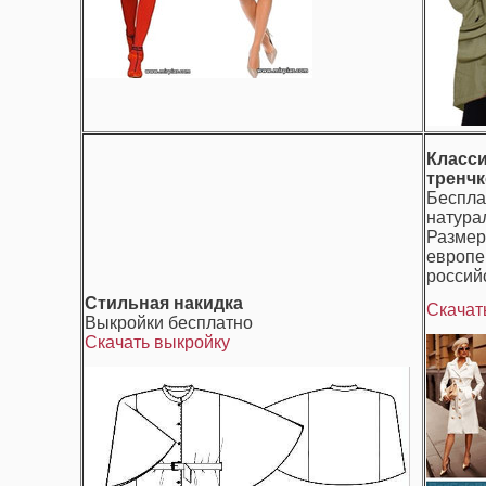
Класс
тренчк
Беспла
натура
Размер
европей
российс
Стильная накидка
Скачат
Выкройки бесплатно
Скачать выкройку