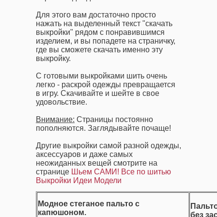
Для этого вам достаточно просто
нажать на выделенный текст "скачать
выкройки" рядом с понравившимся
изделием, и вы попадете на страничку,
где вы сможете скачать именно эту
выкройку.
С готовыми выкройками шить очень
легко - раскрой одежды превращается
в игру. Скачивайте и шейте в свое
удовольствие.
Внимание:
Страницы постоянно
пополняются. Заглядывайте почаще!
Другие выкройки самой разной одежды,
аксессуаров и даже самых
неожиданных вещей смотрите на
странице
Шьем САМИ! Все по шитью
Выкройки Идеи Модели
Модное стеганое пальто с
Пальт
капюшоном.
без за