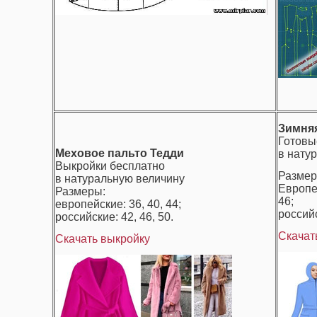
Зимняя
Готовы
Меховое пальто Тедди
в нату
Выкройки бесплатно
Размер
в натуральную величину
Европей
Размеры:
46;
европейские: 36, 40, 44;
российс
российские: 42, 46, 50.
Скачат
Скачать выкройку