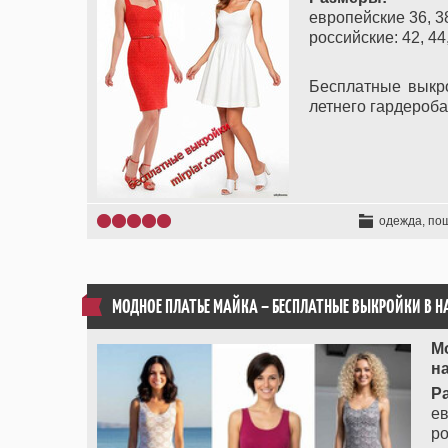
европейские 36, 38,
российские: 42, 44,
Бесплатные выкро
летнего гардероба
одежда, по
МОДНОЕ ПЛАТЬЕ МАЙКА – БЕСПЛАТНЫЕ ВЫКРОЙКИ В 
М
н
Р
ев
ро