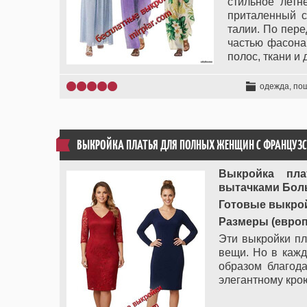
стильное летн
приталенный с
талии. По пере
частью фасона.
полос, ткани и 
одежда, по
ВЫКРОЙКА ПЛАТЬЯ ДЛЯ ПОЛНЫХ ЖЕНЩИН С ФРАНЦУЗ
Выкройка пл
вытачками Боль
Готовые выкрой
Размеры (европей
Эти выкройки п
вещи. Но в кажд
образом благод
элегантному кро