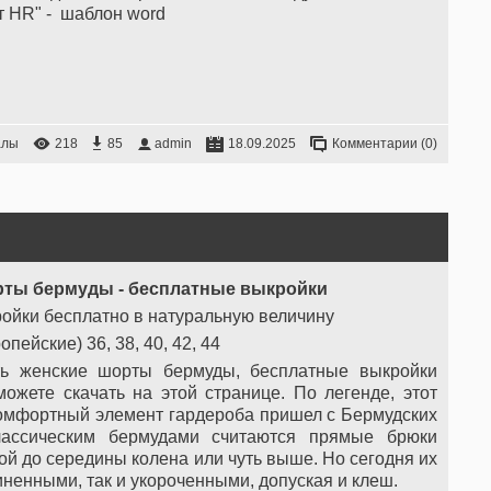
т HR" - шаблон word
алы
218
85
admin
18.09.2025
Комментарии (0)
рты бермуды - бесплатные выкройки
ойки бесплатно в натуральную величину
пейские) 36, 38, 40, 42, 44
ь женские шорты бермуды, бесплатные выкройки
ожете скачать на этой странице. По легенде, этот
омфортный элемент гардероба пришел с Бермудских
лассическим бермудами считаются прямые брюки
ой до середины колена или чуть выше. Но сегодня их
иненными, так и укороченными, допуская и клеш.