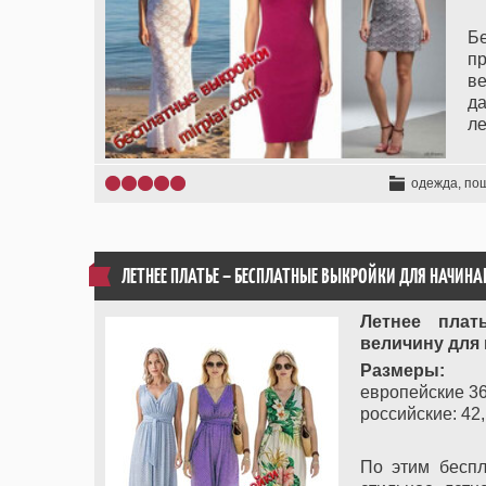
Б
п
ве
д
ле
одежда, по
ЛЕТНЕЕ ПЛАТЬЕ – БЕСПЛАТНЫЕ ВЫКРОЙКИ ДЛЯ НАЧИ
Летнее плат
величину для
Размеры:
европейские 36,
российские: 42, 
По этим бесп