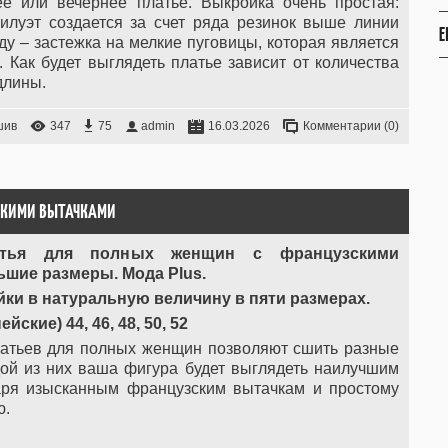
ее или вечернее платье. Выкройка очень простая:
илуэт создается за счет ряда резинок выше линии
Е
ду – застежка на мелкие пуговицы, которая является
 Как будет выглядеть платье зависит от количества
длины.
шив
347
75
admin
16.03.2026
Комментарии (0)
СКИМИ ВЫТАЧКАМИ
атья для полных женщин с французскими
шие размеры. Мода Plus.
ки в натуральную величину в пяти размерах.
ские) 44, 46, 48, 50, 52
латьев для полных женщин позволяют сшить разные
ой из них ваша фигура будет выглядеть наилучшим
аря изысканным французским вытачкам и простому
ю.