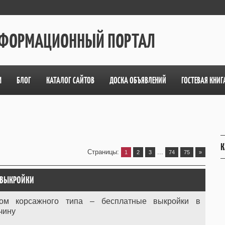
ИНФОРМАЦИОННЫЙ ПОРТАЛ
М
БЛОГ
КАТАЛОГ САЙТОВ
ДОСКА ОБЪЯВЛЕНИЙ
ГОСТЕВАЯ КНИГ
К
Страницы
:
...
1
2
3
74
75
»
 ВЫКРОЙКИ
м корсажного типа – бесплатные выкройки в
чину