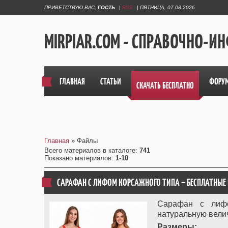
ПРИВЕТСТВУЮ ВАС
,
ГОСТЬ
|
RSS
|
ПЯТНИЦА, 07.08.2026
MIRPIAR.COM - СПРАВОЧНО-
ГЛАВНАЯ
СТАТЬИ
ФОРУ
СКАЧАТЬ БЕСПЛАТНО
Главная
»
Файлы
Всего материалов в каталоге
:
741
Показано материалов
:
1-10
САРАФАН С ЛИФОМ КОРСАЖНОГО ТИПА – БЕСПЛАТНЫЕ
Сарафан с лифо
натуральную вели
Размеры: