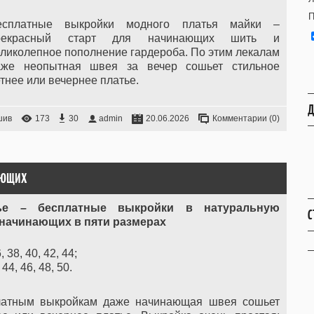
П
есплатные выкройки модного платья майки –
рекрасный старт для начинающих шить и
ликолепное пополнение гардероба. По этим лекалам
аже неопытная швея за вечер сошьет стильное
тнее или вечернее платье.
Д
шив
173
30
admin
20.06.2026
Комментарии (0)
НАЮЩИХ
ье – бесплатные выкройки в натуральную
С
 начинающих в пяти размерах
 38, 40, 42, 44;
44, 46, 48, 50.
латным выкройкам даже начинающая швея сошьет