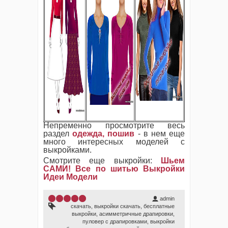
Непременно просмотрите весь
раздел
одежда, пошив
- в нем еще
много интересных моделей с
выкройками.
Смотрите еще выкройки:
Шьем
САМИ! Все по шитью Выкройки
Идеи Модели
1
2
3
4
5
admin
скачать
,
выкройки скачать
,
бесплатные
выкройки
,
асимметричные драпировки
,
пуловер с драпировками
,
выкройки