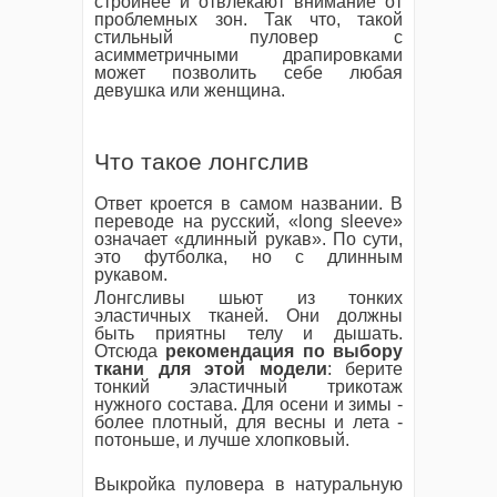
стройнее и отвлекают внимание от
проблемных зон. Так что, такой
стильный пуловер с
асимметричными драпировками
может позволить себе любая
девушка или женщина.
Что такое лонгслив
Ответ кроется в самом названии. В
переводе на русский, «long sleeve»
означает «длинный рукав». По сути,
это футболка, но с длинным
рукавом.
Лонгсливы шьют из тонких
эластичных тканей. Они должны
быть приятны телу и дышать.
Отсюда
рекомендация по выбору
ткани для этой модели
: берите
тонкий эластичный трикотаж
нужного состава. Для осени и зимы -
более плотный, для весны и лета -
потоньше, и лучше хлопковый.
Выкройка пуловера в натуральную