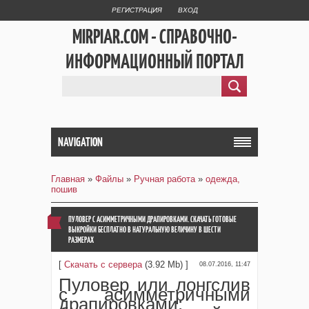
РЕГИСТРАЦИЯ
ВХОД
MIRPIAR.COM - СПРАВОЧНО-
ИНФОРМАЦИОННЫЙ ПОРТАЛ
NAVIGATION
Главная
»
Файлы
»
Ручная работа
»
одежда,
пошив
ПУЛОВЕР С АСИММЕТРИЧНЫМИ ДРАПИРОВКАМИ. СКАЧАТЬ ГОТОВЫЕ
ВЫКРОЙКИ БЕСПЛАТНО В НАТУРАЛЬНУЮ ВЕЛИЧИНУ В ШЕСТИ
РАЗМЕРАХ
[
Скачать с сервера
(3.92 Mb) ]
08.07.2016, 11:47
Пуловер или лонгслив
с асимметричными
драпировками: