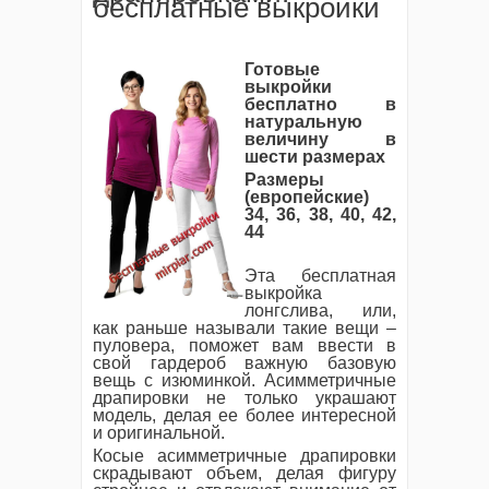
бесплатные выкройки
Готовые
выкройки
бесплатно в
натуральную
величину в
шести размерах
Размеры
(европейские)
34, 36, 38, 40, 42,
44
Эта бесплатная
выкройка
лонгслива, или,
как раньше называли такие вещи –
пуловера, поможет вам ввести в
свой гардероб важную базовую
вещь с изюминкой. Асимметричные
драпировки не только украшают
модель, делая ее более интересной
и оригинальной.
Косые асимметричные драпировки
скрадывают объем, делая фигуру