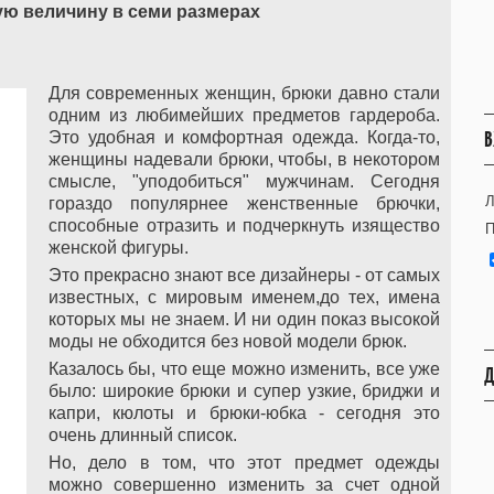
ую величину в семи размерах
Для современных женщин, брюки давно стали
одним из любимейших предметов гардероба.
В
Это удобная и комфортная одежда. Когда-то,
женщины надевали брюки, чтобы, в некотором
смысле, "уподобиться" мужчинам. Сегодня
Л
гораздо популярнее женственные брючки,
способные отразить и подчеркнуть изящество
П
женской фигуры.
Это прекрасно знают все дизайнеры - от самых
известных, с мировым именем,до тех, имена
которых мы не знаем. И ни один показ высокой
моды не обходится без новой модели брюк.
Казалось бы, что еще можно изменить, все уже
Д
было: широкие брюки и супер узкие, бриджи и
капри, кюлоты и брюки-юбка - сегодня это
очень длинный список.
Но, дело в том, что этот предмет одежды
можно совершенно изменить за счет одной