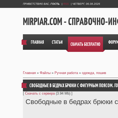
ПРИВЕТСТВУЮ ВАС
,
ГОСТЬ
|
RSS
|
ЧЕТВЕРГ, 06.08.2026
MIRPIAR.COM - СПРАВОЧНО-
ГЛАВНАЯ
СТАТЬИ
ФОРУ
СКАЧАТЬ БЕСПЛАТНО
Главная
»
Файлы
»
Ручная работа
»
одежда, пошив
СВОБОДНЫЕ В БЕДРАХ БРЮКИ С ФИГУРНЫМ ПОЯСОМ. Г
[
Скачать с сервера
(3.94 Mb) ]
Свободные в бедрах брюки с