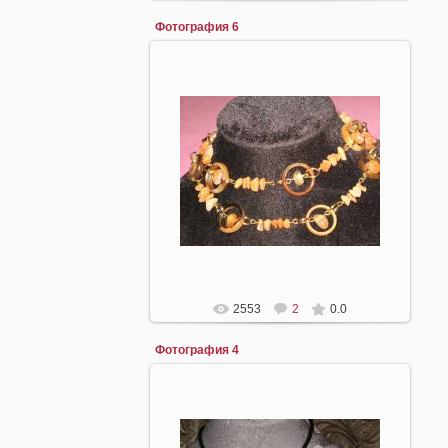
Фотография 6
16.04.2008
mirpiar
2553
2
0.0
Фотография 4