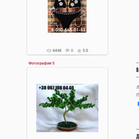
05.05.2008
mirpiar
6448
0
5.0
Фотография 5
В
Л
П
22.04.2008
mirpiar
Д