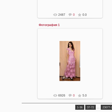
2487
0
0.0
Фотография 1
16.04.2008
mirpiar
6926
0
5.0
...
1-36
37-72
23077-