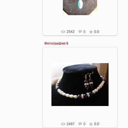
2542
0
0.0
Фотография 8
16.04.2008
mirpiar
2497
0
0.0