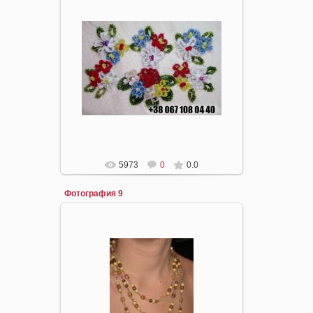
22.04.2008
mirpiar
5973
0
0.0
Фотография 9
16.04.2008
mirpiar