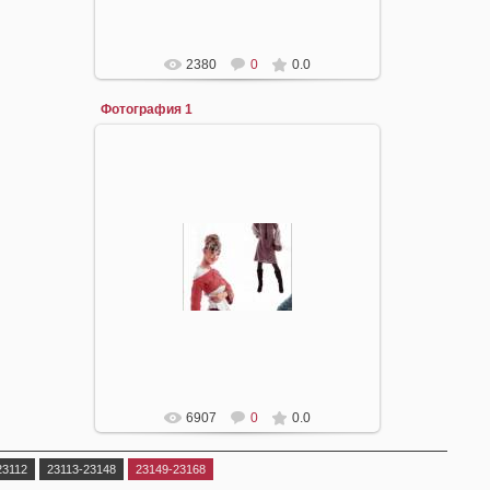
2380
0
0.0
Фотография 1
31.03.2008
mirpiar
6907
0
0.0
23112
23113-23148
23149-23168