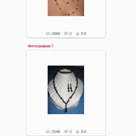
2866
0
0.0
Фотография 7
16.04.2008
mirpiar
2548
0
0.0