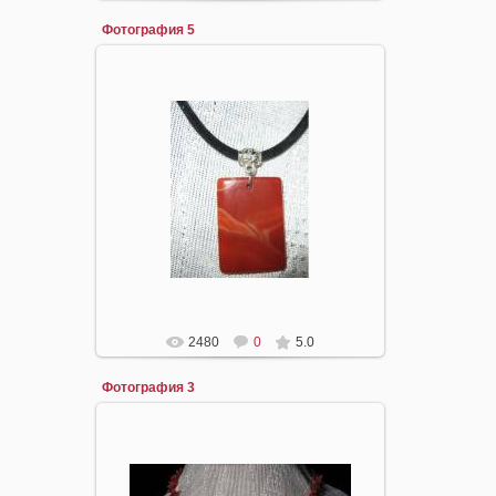
Фотография 5
16.04.2008
mirpiar
2480
0
5.0
Фотография 3