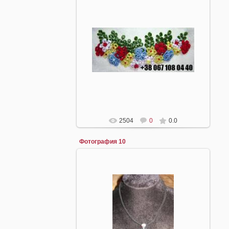
22.04.2008
mirpiar
2504
0
0.0
Фотография 10
16.04.2008
mirpiar