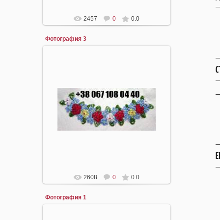
2457
0
0.0
Фотография 3
С
22.04.2008
mirpiar
Е
2608
0
0.0
Фотография 1