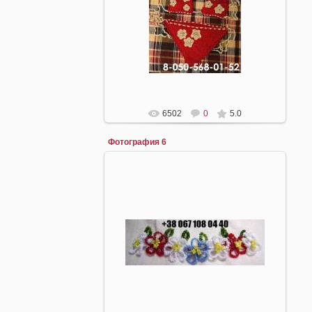
05.05.2008
mirpiar
6502
0
5.0
Фотография 6
22.04.2008
mirpiar