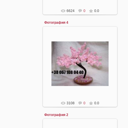
6624
0
0.0
Фотография 4
22.04.2008
mirpiar
3108
0
0.0
Фотография 2