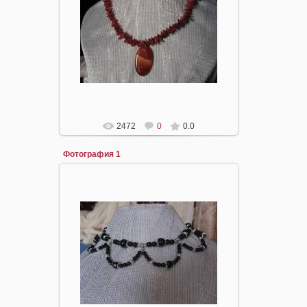
16.04.2008
mirpiar
2472
0
0.0
Фотография 1
16.04.2008
mirpiar