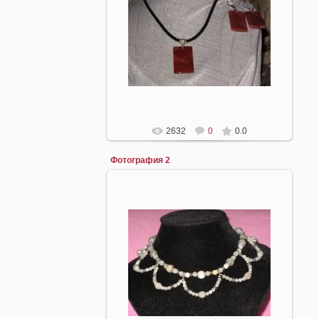
16.04.2008
mirpiar
2632
0
0.0
Фотография 2
16.04.2008
mirpiar