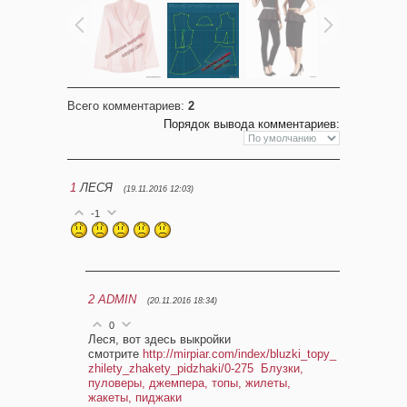
Всего комментариев
:
2
Порядок вывода комментариев:
1
ЛЕСЯ
(19.11.2016 12:03)
-1
2
ADMIN
(20.11.2016 18:34)
0
Леся, вот здесь выкройки
смотрите
http://mirpiar.com/index/bluzki_topy_
zhilety_zhakety_pidzhaki/0-275
Блузки,
пуловеры, джемпера, топы, жилеты,
жакеты, пиджаки