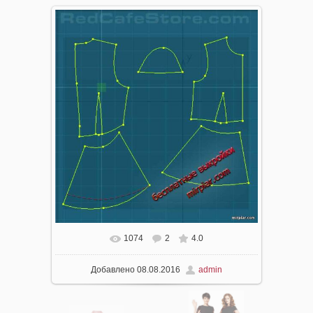
1074
2
4.0
В реальном размере
718x757
/ 33.6Kb
Добавлено
08.08.2016
admin