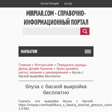
РЕГИСТРАЦИЯ
ВХОД
MIRPIAR.COM - СПРАВОЧНО-
ИНФОРМАЦИОННЫЙ ПОРТАЛ
NAVIGATION
Главная
»
Фотоальбом
»
Переделка одежды
Декор Дизайн Креатив
»
Уроки дизайна,
шитья, вязания и декорирования
» блуза с
баской выкройка бесплатно
блуза с баской выкройка
бесплатно
Скачать эти выкройки блузы с баской:
https://mirpiar.com/load/bluza_s_baskoj_skachat_gotovye_vykro
1-0-661