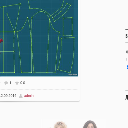
В
Л
П
9
1
0.0
 размере
1333x815
/ 79.9Kb
2.09.2016
admin
Д