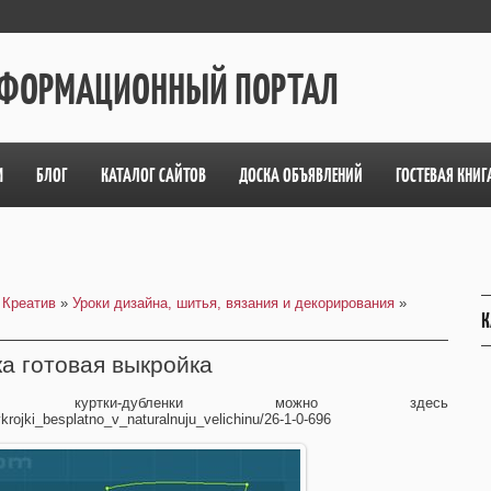
ИНФОРМАЦИОННЫЙ ПОРТАЛ
М
БЛОГ
КАТАЛОГ САЙТОВ
ДОСКА ОБЪЯВЛЕНИЙ
ГОСТЕВАЯ КНИГ
 Креатив
»
Уроки дизайна, шитья, вязания и декорирования
»
К
ка готовая выкройка
ки куртки-дубленки можно здесь
krojki_besplatno_v_naturalnuju_velichinu/26-1-0-696