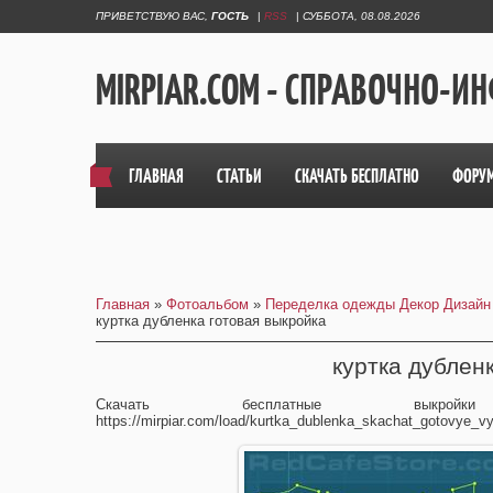
ПРИВЕТСТВУЮ ВАС
,
ГОСТЬ
|
RSS
|
СУББОТА, 08.08.2026
MIRPIAR.COM - СПРАВОЧНО-
ГЛАВНАЯ
СТАТЬИ
СКАЧАТЬ БЕСПЛАТНО
ФОРУ
Главная
»
Фотоальбом
»
Переделка одежды Декор Дизайн
куртка дубленка готовая выкройка
куртка дублен
Скачать бесплатные выкрой
https://mirpiar.com/load/kurtka_dublenka_skachat_gotovye_vy