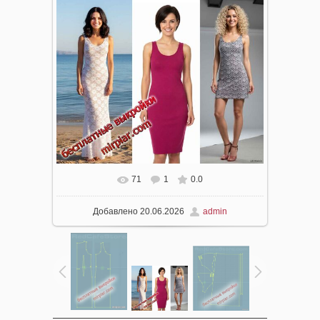
71
1
0.0
В реальном размере
1438x1141
/ 132.7Kb
Добавлено
20.06.2026
admin