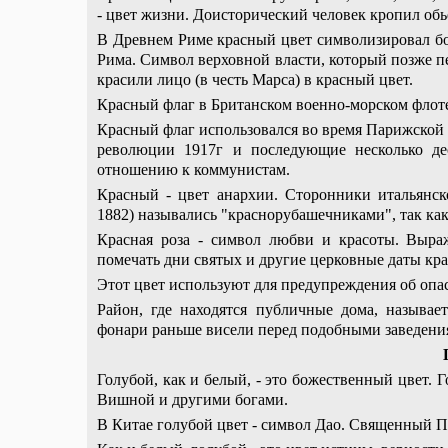
- цвет жизни. Доисторический человек кропил обь
В Древнем Риме красный цвет символизировал бо
Рима. Символ верховной власти, который позже 
красили лицо (в честь Марса) в красный цвет.
Красный флаг в Британском военно-морском флоте 
Красный флаг использовался во время Парижской к
революции 1917г и последующие несколько дес
отношению к коммунистам.
Красный - цвет анархии. Сторонники итальянск
1882) назывались "краснорубашечниками", так как
Красная роза - символ любви и красоты. Выра
помечать дни святых и другие церковные даты кр
Этот цвет используют для предупреждения об опа
Район, где находятся публичные дома, называе
фонари раньше висели перед подобными заведени
Голубой, как и белый, - это божественный цвет.
Вишной и другими богами.
В Китае голубой цвет - символ Дао. Священный П