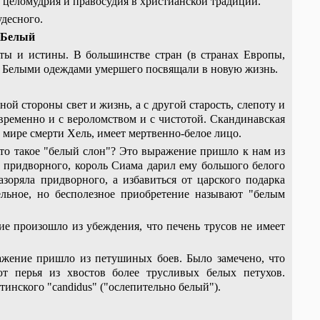
, целомудрия и правосудия в христианской традиции.
удесного.
Белый
оты и истины. В большинстве стран (в странах Европы,
жд. Белыми одеждами умершего посвящали в новую жизнь.
й стороны свет и жизнь, а с другой старость, слепоту и
временно и с вероломством и с чистотой. Скандинавская
 мире смерти Хель, имеет мертвенно-белое лицо.
что такое "белый слон"? Это выражение пришло к нам из
о придворного, король Сиама дарил ему большого белого
зоряла придворного, а избавиться от царского подарка
льное, но бесполезное приобретение называют "белым
ие произошло из убеждения, что печень трусов не имеет
ражение пришло из петушиных боев. Было замечено, что
т перья из хвостов более трусливых белых петухов.
тинского "candidus" ("ослепительно белый").