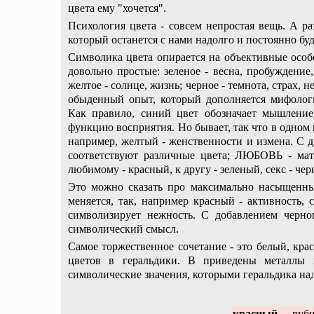
цвета ему "хочется".
Психология цвета - совсем непростая вещь. А р
который останется с нами надолго и постоянно буд
Символика цвета опирается на объективные особ
довольно простые: зеленое - весна, пробуждение, 
желтое - солнце, жизнь; черное - темнота, страх, 
обыденный опыт, который дополняется мифолог
Как правило, синий цвет обозначает мышление
функцию восприятия. Но бывает, так что в одном
например, желтый - женственности и измена. С 
соответствуют различные цвета; ЛЮБОВЬ - мате
любимому - красный, к другу - зеленый, секс - че
Это можно сказать про максимально насыщенные
меняется, так, например красный - активность, 
символизирует нежность. С добавлением черно
символический смысл.
Самое торжественное сочетание - это белый, кр
цветов в геральдики. В приведены металлы 
символические значения, которыми геральдика на
красный
руб