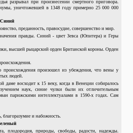
удья разрывал при произнесении смертного приговора.
 чумы, уничтожевшей в 1348 году примерно 25 000 000
Синий
оянство, преданность, правосудие, совершенство и мир.
значения правды. Синий - цвет Зевса (Юпитера) и Геры
ки, высшей рыцарский орден Британской короны. Орден
 происхождения.
о происхождения произошел из убеждения, что вены у
стых людей.
 даме восходит к 15 веку, когда в Венеции собиралось
учением наук, синие чулки были их отличительным
ован парижскими интеллектуалами в 1590-х годах. Сам
, благоразумие и набожность.
Зеленый
та, плодородия, природы, свободы, радости, надежды.