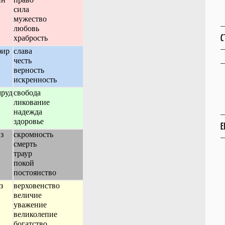
сила
мужество
любовь
С
храбрость
фир
слава
честь
верность
искренность
мруд
свобода
ликование
надежда
здоровье
Е
з
скромность
смерть
траур
покой
постоянство
з
верховенство
величие
уважение
великолепие
богатство