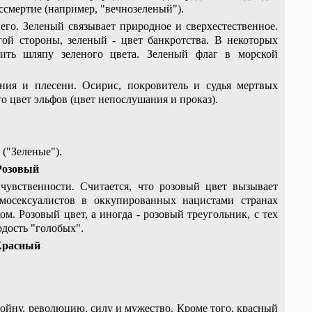
ссмертие (например, "вечнозеленый").
его. Зеленый связывает природное и сверхестественное.
гой стороны, зеленый - цвет банкротства. В некоторых
сить шляпу зеленого цвета. Зеленый флаг в морской
ения и плесени. Осирис, покровитель и судья мертвых
о цвет эльфов (цвет непослушания и проказ).
("Зеленые").
Розовый
 чувственности. Считается, что розовый цвет вызывает
осексуалистов в оккупированных нацистами странах
м. Розовый цвет, а иногда - розовый треугольник, с тех
рдость "голобых".
Красный
войну, революцию, силу и мужество. Кроме того, красный