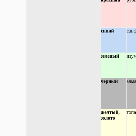
синий
сап
зеленый
изу
черный
алма
желтый,
топа
золото