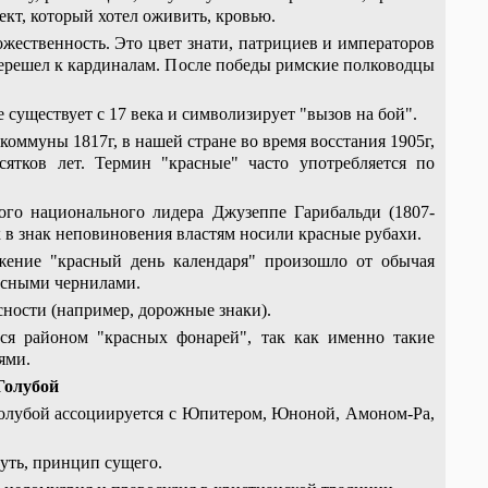
ект, который хотел оживить, кровью.
жественность. Это цвет знати, патрициев и императоров
перешел к кардиналам. После победы римские полководцы
существует с 17 века и символизирует "вызов на бой".
оммуны 1817г, в нашей стране во время восстания 1905г,
ятков лет. Термин "красные" часто употребляется по
ого национального лидера Джузеппе Гарибальди (1807-
 в знак неповиновения властям носили красные рубахи.
жение "красный день календаря" произошло от обычая
асными чернилами.
сности (например, дорожные знаки).
тся районом "красных фонарей", так как именно такие
ями.
Голубой
 Голубой ассоциируется с Юпитером, Юноной, Амоном-Ра,
уть, принцип сущего.