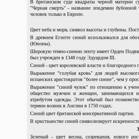
В британском суде квадраты черной материи с
"Черная смерть" - название эпидемии бубонной
человек только в Европе.
Цвет неба и моря, символ высоты и глубины. Пост
В древнем Египте синий использовался для обо
(Юноны).
Широкую темно-синюю ленту имеет Орден Подвяз
был учрежден в 1348 году Эдуардом III.
Синий - цвет королевской власти и благородного
Выражение "голубая кровь" для людей высоког
испанских аристократов "более синие", чем у про
Выражение "синий чулок" по отношению к ученой
общество мужчин и женщин, занимающихся из
атрибутом одежды. Этот обычай был позаимств
термин возник в Англии в 1750 годах.
Синий цвет британской консервативной партии.
В христианстве синий символизирует искренность
Зеленый - цвет весны, созревания, нового рос