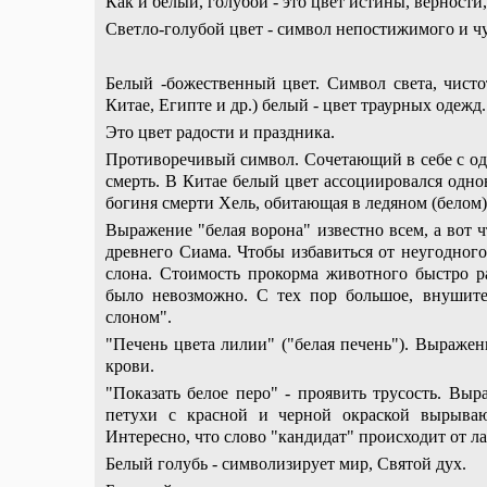
Как и белый, голубой - это цвет истины, верности
Светло-голубой цвет - символ непостижимого и ч
Белый -божественный цвет. Символ света, чист
Китае, Египте и др.) белый - цвет траурных оде
Это цвет радости и праздника.
Противоречивый символ. Сочетающий в себе с одно
смерть. В Китае белый цвет ассоциировался одно
богиня смерти Хель, обитающая в ледяном (белом)
Выражение "белая ворона" известно всем, а вот 
древнего Сиама. Чтобы избавиться от неугодног
слона. Стоимость прокорма животного быстро ра
было невозможно. С тех пор большое, внушите
слоном".
"Печень цвета лилии" ("белая печень"). Выражен
крови.
"Показать белое перо" - проявить трусость. Вы
петухи с красной и черной окраской вырываю
Интересно, что слово "кандидат" происходит от ла
Белый голубь - символизирует мир, Святой дух.