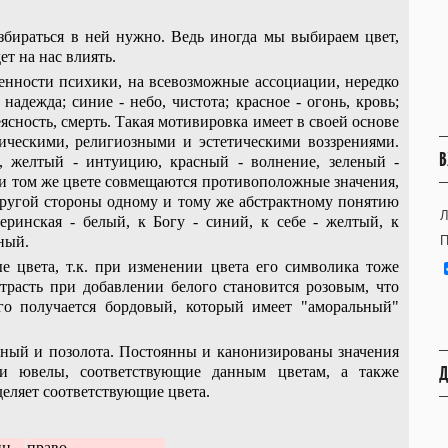
азбираться в ней нужно. Ведь иногда мы выбираем цвет,
ет на нас влиять.
енности психики, на всевозможные ассоциации, нередко
надежда; синие - небо, чистота; красное - огонь, кровь;
неясность, смерть. Такая мотивировка имеет в своей основе
ическими, религиозными и эстетическими воззрениями.
В
, желтый - интуицию, красный - волнение, зеленый -
 и том же цвете совмещаются противоположные значения,
другой стороны одному и тому же абстрактному понятию
Л
ринская - белый, к Богу - синий, к себе - желтый, к
рный.
П
 цвета, т.к. при изменении цвета его символика тоже
страсть при добавлении белого становится розовым, что
го получается бордовый, который имеет "аморальный"
асный и позолота. Постоянны и канонизированы значения
Д
и ювелы, соответствующие данным цветам, а также
деляет соответствующие цвета.
ин
право