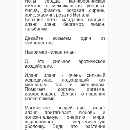
Ноты "сердца": калифорнийская
жимолость, мексиканская тубероза,
лилия, фиалка, розовая сирень,
ирис, жасмин, роза из Непала
Верхние ноты: мандарин, гиацинт,
иланг иланг, бергамот, лимон,
гальбанум
Давайте возьмем один из
компонентов
Например -
иланг иланг
О, это сильное эротическое
воздействие.
И
ланг иланг
- очень сильный
афродизиак, подходящий как
мужчинам так и женщинам.
Помогает достичь оргазма,
раскрепощает. Делает отношения
более яркими.
Магическое воздействие:
иланг
иланг
притягивает любовь и
положительную энергию мира,
выравнивает энергетическую
оболочку. Ведь это растение