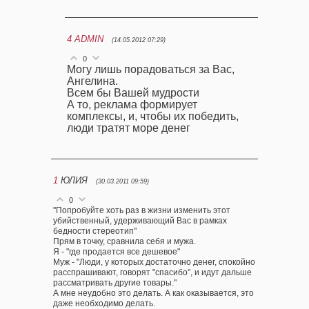
4
ADMIN
(14.05.2012 07:29)
0
Могу лишь порадоваться за Вас,
Ангелина.
Всем бы Вашей мудрости
А то, реклама формирует
комплексы, и, чтобы их победить,
люди тратят море денег
1
ЮЛИЯ
(30.03.2011 09:59)
0
"Попробуйте хоть раз в жизни изменить этот
убийственный, удерживающий Вас в рамках
бедности стереотип"
Прям в точку, сравнила себя и мужа.
Я - "где продается все дешевое"
Муж - "Люди, у которых достаточно денег, спокойно
расспрашивают, говорят "спасибо", и идут дальше
рассматривать другие товары."
А мне неудобно это делать. А как оказывается, это
даже необходимо делать.