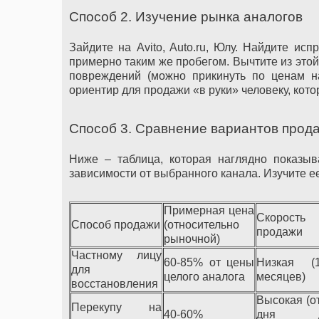
Способ 2. Изучение рынка аналогов
Зайдите на Avito, Auto.ru, Юлу. Найдите ис
примерно таким же пробегом. Вычтите из это
повреждений (можно прикинуть по ценам н
ориентир для продажи «в руки» человеку, кото
Способ 3. Сравнение вариантов продажи
Ниже – таблица, которая наглядно показыв
зависимости от выбранного канала. Изучите 
Примерная цена
Скорость
Способ продажи
(относительно
продажи
рыночной)
Частному лицу
60-85% от цены
Низкая (1
для
целого аналога
месяцев)
восстановления
Высокая (о
Перекупу на
40-60%
дня д