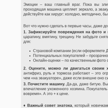
Эмоции – ваш главный враг. Пока вы злит
проходящая машина цепляет зеркало, а эваку
действуйте как хирург: холодно, методично, бы
Вот что нужно сделать в первые часы, даже до
1. Зафиксируйте повреждения на фото и 
царапину, вмятину, трещину. Не забудьте сня
для:
Страховой компании (если оформляете Д
Потенциальных покупателей – прозрачно
Онлайн-оценки – по качественным фото с
2. Оцените, можно ли двигаться своим 
антифриз, руль и тормоза работают – это ог
чем «на эвакуаторе», даже если внешне оно с
3. Почистите машину.
Да-да, даже битую. Вы
впечатление ухоженного хозяина. Покупатель 
вовремя». А это + к цене.
♦
Важный совет знатока
, который новичка