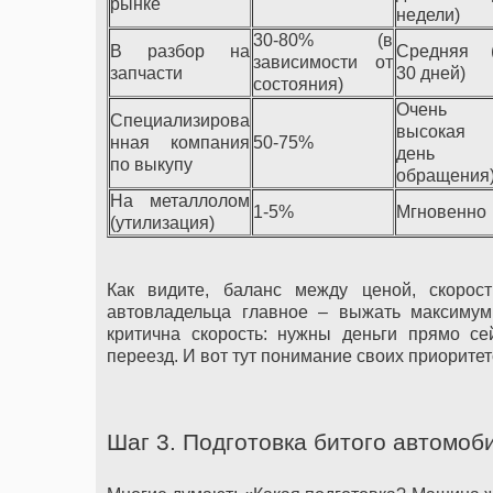
рынке
недели)
30-80% (в
В разбор на
Средняя (
зависимости от
запчасти
30 дней)
состояния)
Очень
Специализирова
высокая 
нная компания
50-75%
день
по выкупу
обращения
На металлолом
1-5%
Мгновенно
(утилизация)
Как видите, баланс между ценой, скоро
автовладельца главное – выжать максимум 
критична скорость: нужны деньги прямо с
переезд. И вот тут понимание своих приоритет
Шаг 3. Подготовка битого автомоби