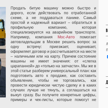
Продать битую машину можно быстро и
дорого, если действовать по отработанной
схеме, а не поддаваться панике. Самый
простой и надежный вариант – обратиться в
профильную компанию, которая
В
специализируется на аварийном транспорте.
Например, компания
Мос-Авто
помогает
автовладельцам в Москве решить вопрос за
Л
одну встречу: приезжает, оценивает,
П
оформляет договор и рассчитывается на месте
– наличными или на карту. Причем состояние
машины не имеет значения: от «слегка
царапанной» до «только на запчасти». Мы же в
этой статье разберем универсальный план: как
подготовить авто к продаже, как составить
объявление, чтобы не торговались, как
Д
провести юридически чистую сделку и в каких
случаях лучше не тянуть, а соглашаться на
выкуп сразу. Вы получите конкретные цифры,
примеры и чек-листы, которые помогут не