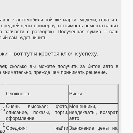
правные автомобили той же марки, модели, года и с
й средней цены примерную стоимость ремонта ваших
а запчасти с разборок). Полученная сумма – ваш
рый сам будет чинить.
 – вот тут и кроется ключ к успеху.
ает, сколько вы можете получить за битое авто в
ее внимательно, прежде чем принимать решение.
Сложность
Риски
Очень высокая: фото,
Мошенники,
-6
описание, показы, торги,
неадекваты, возврат
оформление
авто
т 1
Средняя: найти
Занижение цены на
о