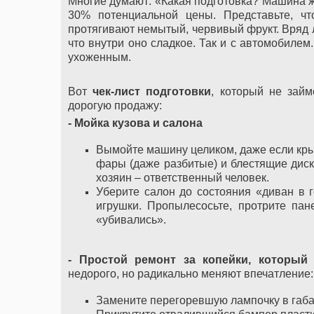
Многие думают: «Какая подготовка? Машина же
30% потенциальной цены. Представьте, ч
протягивают немытый, червивый фрукт. Вряд л
что внутри оно сладкое. Так и с автомобилем
ухоженным.
Вот
чек-лист подготовки
, который не зай
дорогую продажу:
- Мойка кузова и салона
Вымойте машину целиком, даже если кры
фары (даже разбитые) и блестящие диск
хозяин – ответственный человек.
Уберите салон до состояния «диван в г
игрушки. Пропылесосьте, протрите пан
«убивались».
- Простой ремонт за копейки, который 
недорого, но радикально меняют впечатление:
Замените перегоревшую лампочку в габар