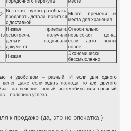
порядочного перекупа
месте
Высокая: нужно разобрать,
3-
Много времени и
продавать детали, возиться
места для хранения
с доставкой
Низкая: приехали,
Относительно
(в
осмотрели, получили
невысокая цена,
деньги, подписали
если авто почти
)
документы
новое
Экономически
Низкая
бессмысленно
стью и удобством – разный. И если для одного
денег, даже если ждать полгода, то для другого
ейчас на лечение, новый автомобиль или срочный
ов – половина успеха.
ля к продаже (да, это не опечатка!)