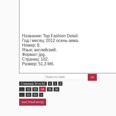
Название: Top Fashion Detail.
Год / месяц: 2012 осень-зима.
Номер: 8.
Язык: английский.
Формат: jpg.
Страниц: 102.
Размер: 51,3 Мб.
Страница
34
из
52
«
1
2
34
…
32
33
35
36
…
51
52
»