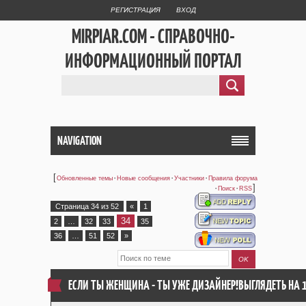
РЕГИСТРАЦИЯ
ВХОД
MIRPIAR.COM - СПРАВОЧНО-
ИНФОРМАЦИОННЫЙ ПОРТАЛ
NAVIGATION
[
·
·
·
Обновленные темы
Новые сообщения
Участники
Правила форума
·
·
]
Поиск
RSS
Страница
34
из
52
«
1
34
2
…
32
33
35
36
…
51
52
»
ЕСЛИ ТЫ ЖЕНЩИНА - ТЫ УЖЕ ДИЗАЙНЕР!ВЫГЛЯДЕТЬ НА 