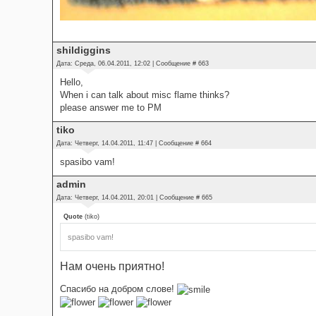
shildiggins
Дата: Среда, 06.04.2011, 12:02 | Сообщение #
663
Hello,
When i can talk about misc flame thinks?
please answer me to PM
tiko
Дата: Четверг, 14.04.2011, 11:47 | Сообщение #
664
spasibo vam!
admin
Дата: Четверг, 14.04.2011, 20:01 | Сообщение #
665
Quote
(
tiko
)
spasibo vam!
Нам очень приятно!
Спасибо на добром слове!