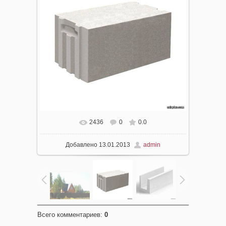
2436
0
0.0
В реальном размере
712x712
/ 27.8Kb
Добавлено
13.01.2013
admin
Всего комментариев
:
0