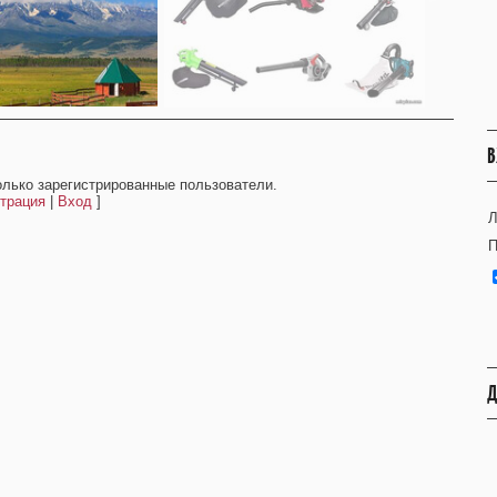
В
олько зарегистрированные пользователи.
трация
|
Вход
]
Л
П
Д