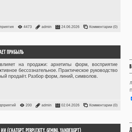
приятия
4473
admin
24.06.2026
Комментарии (0)
АЕТ ПРИБЫЛЬ
 влияет на продажи: архетипы форм, восприятие
В
тивное бессознательное. Практическое руководство
рый продаёт. Разбор форм, линий, символов.
Л
П
едприятий
200
admin
02.04.2026
Комментарии (0)
Д
И (CHATGPT, PERPLEXITY, GEMINI, YANDEXGPT)