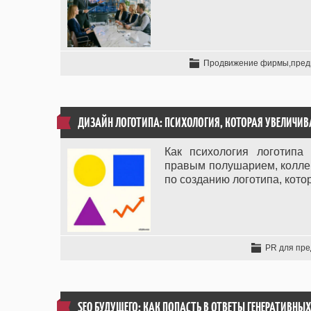
Продвижение фирмы,пред
ДИЗАЙН ЛОГОТИПА: ПСИХОЛОГИЯ, КОТОРАЯ УВЕЛИЧИВ
Как психология логотипа
правым полушарием, коллек
по созданию логотипа, кото
PR для пр
SEO БУДУЩЕГО: КАК ПОПАСТЬ В ОТВЕТЫ ГЕНЕРАТИВНЫХ И