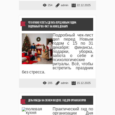
254
admin
22.12.2025
ЧТО НУЖНО УСПЕТЬ СДЕЛАТЬ ПЕРЕД НОВЫМ ГОДОМ:
ПОДРОБНЫЙ ЧЕК-ЛИСТ НА КОНЕЦ ДЕКАБРЯ
Подробный чек-лист
дел перед Новым
годом с 15 по 31
декабря: финансы,
подарки, уборка,
забота о себе и
психологические
ритуалы. Всё, чтобы
встретить праздник
без стресса.
205
admin
15.12.2025
ДЕНЬ ПОБЕДЫ НА СВЕЖЕМ ВОЗДУХЕ: ГИД ДЛЯ ОРГАНИЗАТОРОВ
Практический гид по
организации Дня