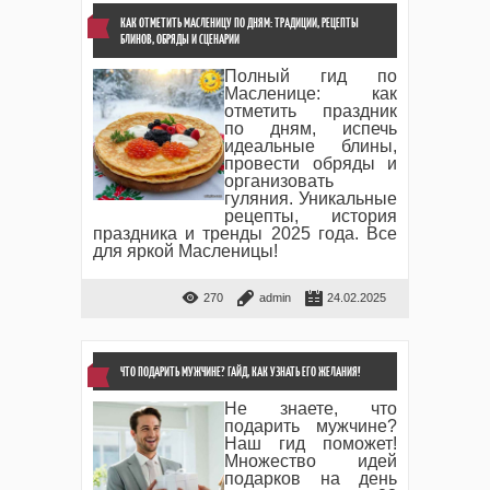
КАК ОТМЕТИТЬ МАСЛЕНИЦУ ПО ДНЯМ: ТРАДИЦИИ, РЕЦЕПТЫ
БЛИНОВ, ОБРЯДЫ И СЦЕНАРИИ
Полный гид по
Масленице: как
отметить праздник
по дням, испечь
идеальные блины,
провести обряды и
организовать
гуляния. Уникальные
рецепты, история
праздника и тренды 2025 года. Все
для яркой Масленицы!
270
admin
24.02.2025
ЧТО ПОДАРИТЬ МУЖЧИНЕ? ГАЙД, КАК УЗНАТЬ ЕГО ЖЕЛАНИЯ!
Не знаете, что
подарить мужчине?
Наш гид поможет!
Множество идей
подарков на день