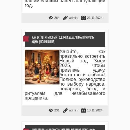
вашим близким навесь наступающий
год.
264
admin
21.11.2024
КАК ВСТРЕТИТЬ НОВЫЙ ГОД ЗМЕИ 2025, ЧТОБЫ ПРИВЛЕЧЬ
УДАЧУ | ПОЛНЫЙ ГИД
Узнайте, как
правильно встретить
Новый год Змеи
2025, чтобы
привлечь удачу,
богатство и любовь!
Полное руководство
по выбору нарядов,
подарков, блюд и
ритуалам для незабываемого
праздника.
231
admin
18.11.2024
НОВЫЙ ГОД: 12 СПОСОБОВ ЗАГАДАТЬ ЖЕЛАНИЕ, ЧТОБЫ ОНО