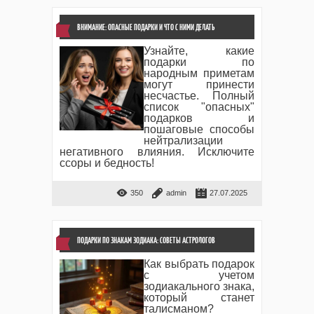
ВНИМАНИЕ: ОПАСНЫЕ ПОДАРКИ И ЧТО С НИМИ ДЕЛАТЬ
Узнайте, какие
подарки по
народным приметам
могут принести
несчастье. Полный
список "опасных"
подарков и
пошаговые способы
нейтрализации
негативного влияния. Исключите
ссоры и бедность!
350
admin
27.07.2025
ПОДАРКИ ПО ЗНАКАМ ЗОДИАКА: СОВЕТЫ АСТРОЛОГОВ
Как выбрать подарок
с учетом
зодиакального знака,
который станет
талисманом?