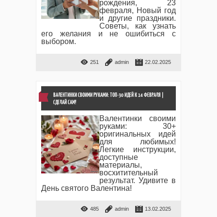
рождения, 23
февраля, Новый год
и другие праздники.
Советы, как узнать
его желания и не ошибиться с
выбором.
251
admin
22.02.2025
ВАЛЕНТИНКИ СВОИМИ РУКАМИ: ТОП-30 ИДЕЙ К 14 ФЕВРАЛЯ |
СДЕЛАЙ САМ!
Валентинки своими
руками: 30+
оригинальных идей
для любимых!
Легкие инструкции,
доступные
материалы,
восхитительный
результат. Удивите в
День святого Валентина!
485
admin
13.02.2025