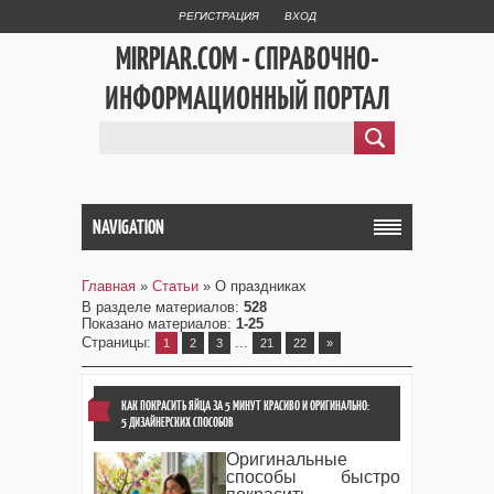
РЕГИСТРАЦИЯ
ВХОД
MIRPIAR.COM - СПРАВОЧНО-
ИНФОРМАЦИОННЫЙ ПОРТАЛ
NAVIGATION
Главная
»
Статьи
» О праздниках
В разделе материалов
:
528
Показано материалов
:
1-25
Страницы
:
...
1
2
3
21
22
»
КАК ПОКРАСИТЬ ЯЙЦА ЗА 5 МИНУТ КРАСИВО И ОРИГИНАЛЬНО:
5 ДИЗАЙНЕРСКИХ СПОСОБОВ
Оригинальные
способы быстро