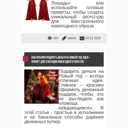
Лошадь» или
используйте готовые
промпты, чтобы создать
уникальный аксессуар
для блистательного
новогоднего образа.
415
admin
24.12.2025
КАК КРАСИВО ПОДАРИТЬ ДЕНЬГИ НА НОВЫЙ ГОД: ИДЕИ +
ПРОМПТ ДЛЯ ГЕНЕРАЦИИ НОВОГОДНЕЙ ОТКРЫТКИ
Подарить деньги на
Новый год – всегда
отличная идея.
Главное – красиво
оформить денежный
подарок, чтобы это
не выглядело как
«помощь
нуждающимся». В
этой статье - простые в исполнении
и не банальные способы дарения
денежных купюр.