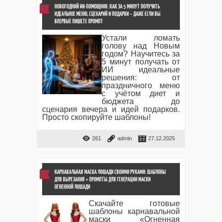
НОВОГОДНИЙ ИИ-ПОМОЩНИК: КАК ЗА 5 МИНУТ ПОЛУЧИТЬ
ИДЕАЛЬНОЕ МЕНЮ, СЦЕНАРИЙ И ПОДАРКИ – ДАЖЕ ЕСЛИ ВЫ
ВПЕРВЫЕ ПИШЕТЕ ПРОМПТ
Устали ломать
голову над Новым
годом? Научитесь за
5 минут получать от
ИИ идеальные
решения: от
праздничного меню
с учётом диет и
бюджета до
сценария вечера и идей подарков.
Просто скопируйте шаблоны!
261
admin
27.12.2025
КАРНАВАЛЬНАЯ МАСКА ЛОШАДИ СВОИМИ РУКАМИ: ШАБЛОНЫ
ДЛЯ ВЫРЕЗАНИЯ + ПРОМПТЫ ДЛЯ ГЕНЕРАЦИИ МАСКИ
ОГНЕННОЙ ЛОШАДИ
Скачайте готовые
шаблоны карнавальной
маски «Огненная