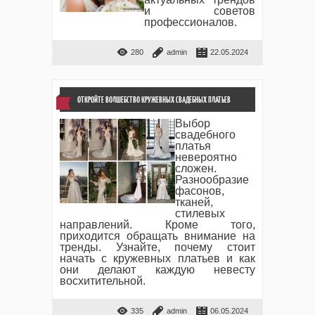
и советов
профессионалов.
280
admin
22.05.2024
ОТКРОЙТЕ ВОЛШЕБСТВО КРУЖЕВНЫХ СВАДЕБНЫХ ПЛАТЬЕВ
Выбор
свадебного
платья
невероятно
сложен.
Разнообразие
фасонов,
тканей,
стилевых
направлений. Кроме того,
приходится обращать внимание на
тренды. Узнайте, почему стоит
начать с кружевных платьев и как
они делают каждую невесту
восхитительной.
335
admin
06.05.2024