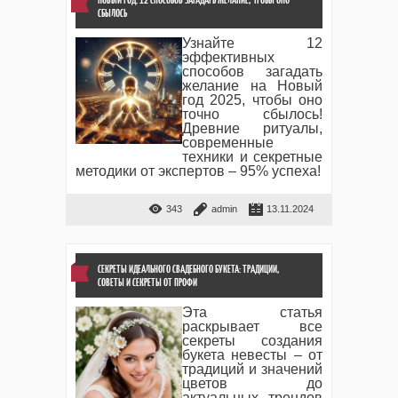
СБЫЛОСЬ
Узнайте 12
эффективных
способов загадать
желание на Новый
год 2025, чтобы оно
точно сбылось!
Древние ритуалы,
современные
техники и секретные
методики от экспертов – 95% успеха!
343
admin
13.11.2024
СЕКРЕТЫ ИДЕАЛЬНОГО СВАДЕБНОГО БУКЕТА: ТРАДИЦИИ,
СОВЕТЫ И СЕКРЕТЫ ОТ ПРОФИ
Эта статья
раскрывает все
секреты создания
букета невесты – от
традиций и значений
цветов до
актуальных трендов