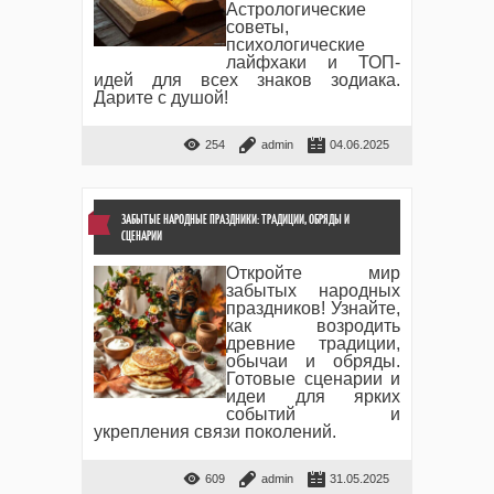
Астрологические
советы,
психологические
лайфхаки и ТОП-
идей для всех знаков зодиака.
Дарите с душой!
254
admin
04.06.2025
ЗАБЫТЫЕ НАРОДНЫЕ ПРАЗДНИКИ: ТРАДИЦИИ, ОБРЯДЫ И
СЦЕНАРИИ
Откройте мир
забытых народных
праздников! Узнайте,
как возродить
древние традиции,
обычаи и обряды.
Готовые сценарии и
идеи для ярких
событий и
укрепления связи поколений.
609
admin
31.05.2025