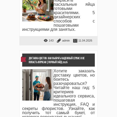
покрасить
пасхальные яйца
готовыми
красителями. 5
дизайнерских
способов с
пошаговыми
инструкциями для занятых.
143
admin
11.04.2026
ДОСТАВКА ЦВЕТОВ: КАК ВЫБРАТЬ НАДЕЖНЫЙ СЕРВИС И НЕ
ПОПАСТЬ ВПРОСАК | ПОЛНЫЙ ГАЙД 2026
Хотите заказать
доставку цветов, но
боитесь
разочароваться?
Читайте наш гид: 5
критериев
идеального сервиса,
пошаговая
инструкция, FAQ и
секреты флористов. Узнайте, как
получить тот самый букет, от
которого перехватит дыхание!