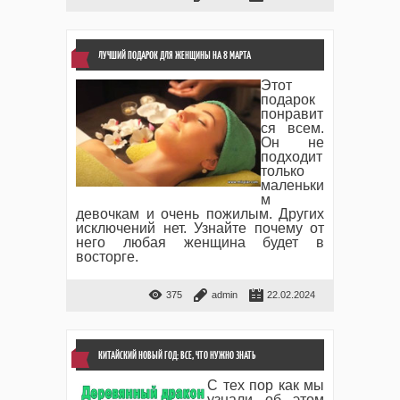
ЛУЧШИЙ ПОДАРОК ДЛЯ ЖЕНЩИНЫ НА 8 МАРТА
Этот
подарок
понравит
ся всем.
Он не
подходит
только
маленьки
м
девочкам и очень пожилым. Других
исключений нет. Узнайте почему от
него любая женщина будет в
восторге.
375
admin
22.02.2024
КИТАЙСКИЙ НОВЫЙ ГОД: ВСЕ, ЧТО НУЖНО ЗНАТЬ
С тех пор как мы
узнали об этом