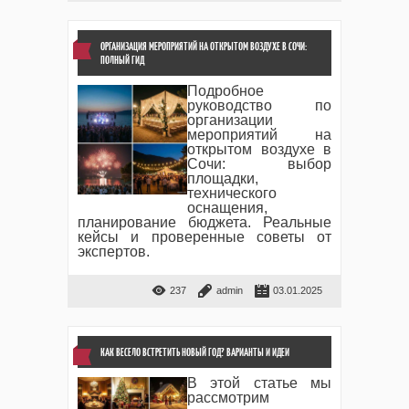
ОРГАНИЗАЦИЯ МЕРОПРИЯТИЙ НА ОТКРЫТОМ ВОЗДУХЕ В СОЧИ:
ПОЛНЫЙ ГИД
Подробное
руководство по
организации
мероприятий на
открытом воздухе в
Сочи: выбор
площадки,
технического
оснащения,
планирование бюджета. Реальные
кейсы и проверенные советы от
экспертов.
237
admin
03.01.2025
КАК ВЕСЕЛО ВСТРЕТИТЬ НОВЫЙ ГОД? ВАРИАНТЫ И ИДЕИ
В этой статье мы
рассмотрим