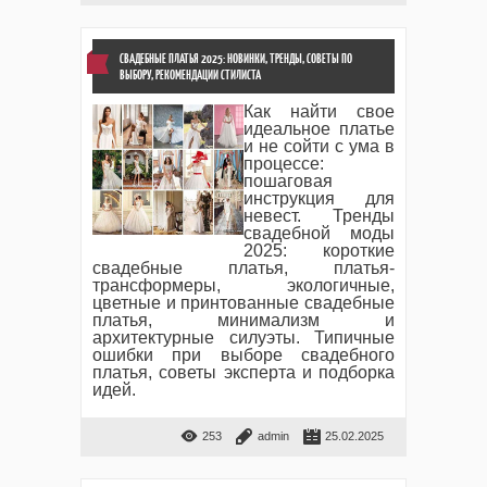
СВАДЕБНЫЕ ПЛАТЬЯ 2025: НОВИНКИ, ТРЕНДЫ, СОВЕТЫ ПО
ВЫБОРУ, РЕКОМЕНДАЦИИ СТИЛИСТА
Как найти свое
идеальное платье
и не сойти с ума в
процессе:
пошаговая
инструкция для
невест. Тренды
свадебной моды
2025: короткие
свадебные платья, платья-
трансформеры, экологичные,
цветные и принтованные свадебные
платья, минимализм и
архитектурные силуэты. Типичные
ошибки при выборе свадебного
платья, советы эксперта и подборка
идей.
253
admin
25.02.2025