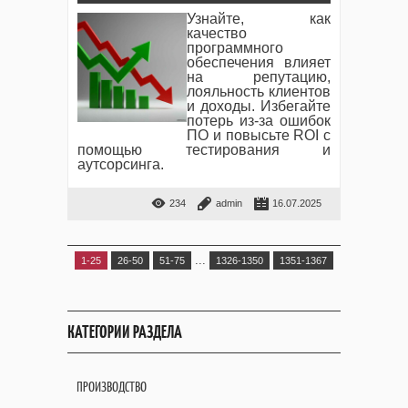
Узнайте, как
качество
программного
обеспечения влияет
на репутацию,
лояльность клиентов
и доходы. Избегайте
потерь из-за ошибок
ПО и повысьте ROI с
помощью тестирования и
аутсорсинга.
234
admin
16.07.2025
...
1-25
26-50
51-75
1326-1350
1351-1367
КАТЕГОРИИ РАЗДЕЛА
ПРОИЗВОДСТВО