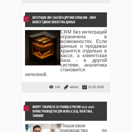
ИНТЕГРАЦИЯ CRM С КАССОЙ И ДРУГИМИ СЕРВИСАМИ - ЗАЧЕМ
БИЗНЕСУ ЕДИНАЯ ЭКОСИСТЕМА ДАННЫХ
CRM без интеграций
ограничена в
возможностях. Если
данные о продажах
хранятся отдельно в
кассе, а клиентская
база - в другой
системе, аналитика
становится
неполной.
146
admin
22.02.2026
ИМПОРТ ТОВАРОВ ИЗ-ЗА ГРАНИЦЫ В РОССИЮ 2025-2026:
ПОЛНОЕ РУКОВОДСТВО ДЛЯ БИЗНЕСА | ВЭД, ЛОГИСТИКА,
ТАМОЖНЯ
Пошаговое
руководство по