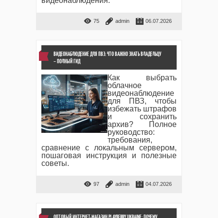
видеонаблюдения.
75
admin
06.07.2026
ВИДЕОНАБЛЮДЕНИЕ ДЛЯ ПВЗ: ЧТО ВАЖНО ЗНАТЬ ВЛАДЕЛЬЦУ
– ПОЛНЫЙ ГИД
Как выбрать
облачное
видеонаблюдение
для ПВЗ, чтобы
избежать штрафов
и сохранить
архив? Полное
руководство:
требования,
сравнение с локальным сервером,
пошаговая инструкция и полезные
советы.
97
admin
04.07.2026
ОПТОВЫЙ ИНТЕРНЕТ-МАГАЗИН PLAYBERRY UKRAINE: ПОЧЕМУ