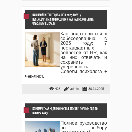
КАК ПРОЙТИ СОБЕСЕДОВАНИЕ В 2025 ГОДУ: 7
НЕСТАНДАРТНЫХ ВОПРОСОВ HR И КАК НА НИХ ОТВЕТИТЬ,
ЧТОБЫ ВАС ВЫБРАЛИ
Как подготовиться к
собеседованию в
2025 году: 7
нестандартных
вопросов от HR, как
на них отвечать и
сохранить
уверенность.
Советы психолога +
чек-лист.
428
admin
30.11.2025
КОММЕРЧЕСКАЯ НЕДВИЖИМОСТЬ В МОСКВЕ: ПОЛНЫЙ ГИД ПО
ВЫБОРУ 2025
Полное руководство
по выбору