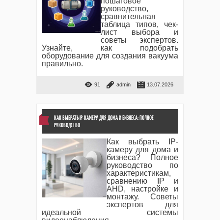
пошаговое
руководство,
сравнительная
таблица типов, чек-
лист выбора и
советы экспертов.
Узнайте, как подобрать
оборудование для создания вакуума
правильно.
91
admin
13.07.2026
КАК ВЫБРАТЬ IP-КАМЕРУ ДЛЯ ДОМА И БИЗНЕСА: ПОЛНОЕ
РУКОВОДСТВО
Как выбрать IP-
камеру для дома и
бизнеса? Полное
руководство по
характеристикам,
сравнению IP и
AHD, настройке и
монтажу. Советы
экспертов для
идеальной системы