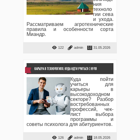
ния
техноло
гии сева
и ухода.
Рассматриваем агротехнические
правила и особенности сорта
Миандр.
122
admin
31.05.2026
КАРЬЕРА В ТЕХНОЛОГИЯХ: КУДА ИДТИ УЧИТЬСЯ С НУЛЯ
Куда пойти
учиться для
карьеры в
высокодоходном
секторе? Разбор
востребованных
профессий, чек-
лист выбора
программы и
советы психолога для абитуриентов.
126
admin
18.05.2026