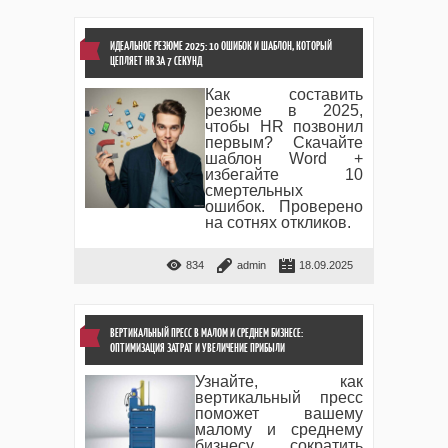
ИДЕАЛЬНОЕ РЕЗЮМЕ 2025: 10 ОШИБОК И ШАБЛОН, КОТОРЫЙ
ЦЕПЛЯЕТ HR ЗА 7 СЕКУНД
Как составить
резюме в 2025,
чтобы HR позвонил
первым? Скачайте
шаблон Word +
избегайте 10
смертельных
ошибок. Проверено
на сотнях откликов.
834
admin
18.09.2025
ВЕРТИКАЛЬНЫЙ ПРЕСС В МАЛОМ И СРЕДНЕМ БИЗНЕСЕ:
ОПТИМИЗАЦИЯ ЗАТРАТ И УВЕЛИЧЕНИЕ ПРИБЫЛИ
Узнайте, как
вертикальный пресс
поможет вашему
малому и среднему
бизнесу сократить