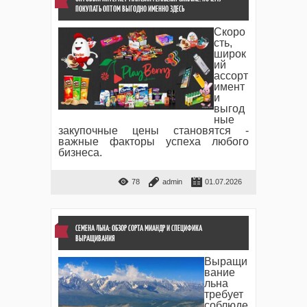
ПОКУПАТЬ ОПТОМ ВЫГОДНО ИМЕННО ЗДЕСЬ
Скоро
сть,
широк
ий
ассорт
имент
и
выгод
ные
закупочные цены становятся -
важные факторы успеха любого
бизнеса.
78
admin
01.07.2026
СЕМЕНА ЛЬНА: ОБЗОР СОРТА МИАНДР И СПЕЦИФИКА
ВЫРАЩИВАНИЯ
Выращи
вание
льна
требует
соблюде