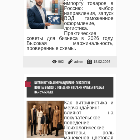
импорту товаров в
Россию: выбор
направления, запуск
ВЭД, таможенное
оформление,
логистика.
Практические
советы для бизнеса в 2026 году.
Высокая маржинальность,
проверенные схемы.
962
admin
18.02.2026
ВИТРИНИСТИКА И МЕРЧАНДАЙЗИНГ: ПСИХОЛОГИЯ
ПОКУПАТЕЛЬСКОГО ПОВЕДЕНИЯ И ПОЧЕМУ МАНЕКЕН ПРОДАЁТ
НА 40% БОЛЬШЕ
Как витринистика и
мерчандайзинг
влияют на
покупательское
поведение.
Психологические
триггеры, роль
манекенов, цветовая