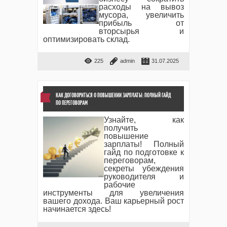
расходы на вывоз
мусора, увеличить
прибыль от
вторсырья и
оптимизировать склад.
225
admin
31.07.2025
КАК ДОГОВОРИТЬСЯ О ПОВЫШЕНИИ ЗАРПЛАТЫ: ПОЛНЫЙ ГАЙД
ПО ПЕРЕГОВОРАМ
Узнайте, как
получить
повышение
зарплаты! Полный
гайд по подготовке к
переговорам,
секреты убеждения
руководителя и
рабочие
инструменты для увеличения
вашего дохода. Ваш карьерный рост
начинается здесь!