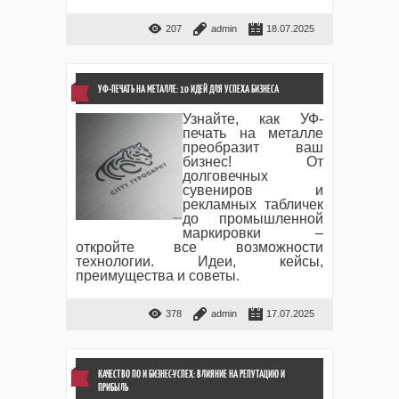
207
admin
18.07.2025
УФ-ПЕЧАТЬ НА МЕТАЛЛЕ: 10 ИДЕЙ ДЛЯ УСПЕХА БИЗНЕСА
Узнайте, как УФ-
печать на металле
преобразит ваш
бизнес! От
долговечных
сувениров и
рекламных табличек
до промышленной
маркировки –
откройте все возможности
технологии. Идеи, кейсы,
преимущества и советы.
378
admin
17.07.2025
КАЧЕСТВО ПО И БИЗНЕС-УСПЕХ: ВЛИЯНИЕ НА РЕПУТАЦИЮ И
ПРИБЫЛЬ