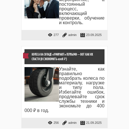
постоянный
процесс,
включающий
проверки, обучение
и контроль.
277
admin
23.09.2025
КОЛЕСА НА СКЛАДЕ «УМИРАЮТ» ПЕРВЫМИ — ВОТ КАК ИХ
СПАСТИ (И СЭКОНОМИТЬ 400К ₽)
Узнайте, как
правильно
подобрать колеса по
материалу, нагрузке
и типу пола.
Избегайте ошибок,
продлевайте срок
службы техники и
экономьте до 400
000 ₽ в год.
256
admin
21.09.2025