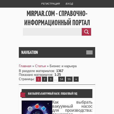
РЕГИСТРАЦИЯ
ВХОД
MIRPIAR.COM - СПРАВОЧНО-
ИНФОРМАЦИОННЫЙ ПОРТАЛ
NAVIGATION
Главная
»
Статьи
» Бизнес и карьера
В разделе материалов
:
1367
Показано материалов
:
1-25
Страницы
:
...
1
2
3
54
55
»
КАК ВЫБРАТЬ ВАКУУМНЫЙ НАСОС: ПОШАГОВЫЙ ГИД
Как выбрать
вакуумный насос
для производства: