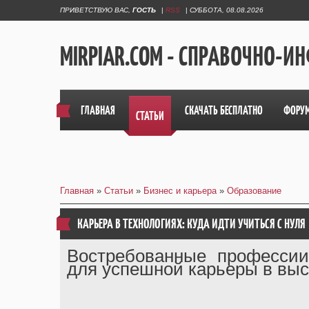
ПРИВЕТСТВУЮ ВАС
,
ГОСТЬ
|
RSS
|
СУББОТА, 08.08.2026
MIRPIAR.COM - СПРАВОЧНО-
ГЛАВНАЯ
СКАЧАТЬ БЕСПЛАТНО
ФОРУ
СТАТЬИ
Главная
»
Статьи
»
Бизнес и карьера
»
Образование
КАРЬЕРА В ТЕХНОЛОГИЯХ: КУДА ИДТИ УЧИТЬСЯ С НУЛЯ
Востребованные профессии
для успешной карьеры в выс