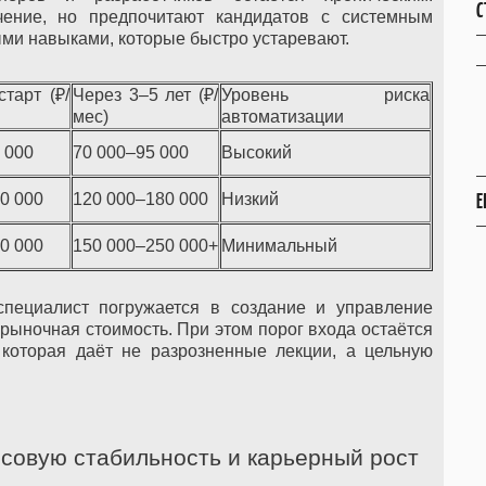
С
чение, но предпочитают кандидатов с системным
ми навыками, которые быстро устаревают.
тарт (₽/
Через 3–5 лет (₽/
Уровень риска
мес)
автоматизации
 000
70 000–95 000
Высокий
Е
0 000
120 000–180 000
Низкий
0 000
150 000–250 000+
Минимальный
пециалист погружается в создание и управление
рыночная стоимость. При этом порог входа остаётся
 которая даёт не разрозненные лекции, а цельную
совую стабильность и карьерный рост