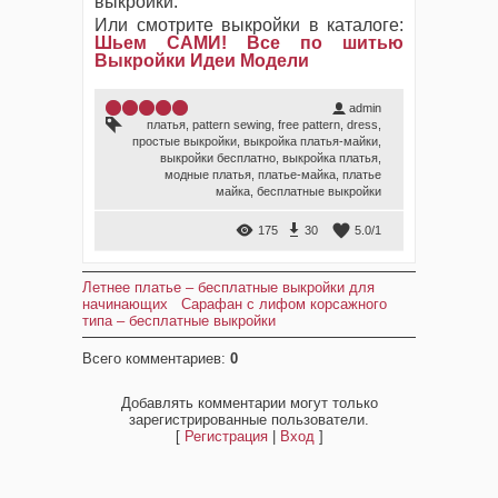
выкройки.
Или смотрите выкройки в каталоге:
Шьем САМИ! Все по шитью
Выкройки Идеи Модели
1
2
3
4
5
admin
платья
,
pattern sewing
,
free pattern
,
dress
,
простые выкройки
,
выкройка платья-майки
,
выкройки бесплатно
,
выкройка платья
,
модные платья
,
платье-майка
,
платье
майка
,
бесплатные выкройки
175
30
5.0
/
1
Летнее платье – бесплатные выкройки для
начинающих
Сарафан с лифом корсажного
типа – бесплатные выкройки
Всего комментариев
:
0
Добавлять комментарии могут только
зарегистрированные пользователи.
[
Регистрация
|
Вход
]