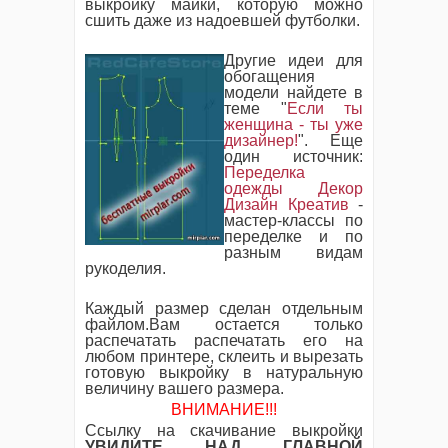
выкройку майки, которую можно
сшить даже из надоевшей футболки.
Другие идеи для
обогащения
модели найдете в
теме "
Если ты
женщина - ты уже
дизайнер!
". Еще
один источник:
Переделка
одежды Декор
Дизайн Креатив
-
мастер-классы по
переделке и по
разным видам
рукоделия.
Каждый размер сделан отдельным
файлом.Вам остается только
распечатать распечатать его на
любом принтере, склеить и вырезать
готовую выкройку в натуральную
величину вашего размера.
ВНИМАНИЕ!!!
Ссылку на скачивание выкройки
УВИДИТЕ НАД ГЛАВНОЙ