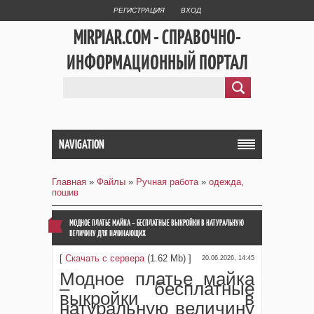
РЕГИСТРАЦИЯ
ВХОД
MIRPIAR.COM - СПРАВОЧНО-
ИНФОРМАЦИОННЫЙ ПОРТАЛ
NAVIGATION
Главная
»
Файлы
»
Ручная работа
»
одежда,
пошив
МОДНОЕ ПЛАТЬЕ МАЙКА – БЕСПЛАТНЫЕ ВЫКРОЙКИ В НАТУРАЛЬНУЮ
ВЕЛИЧИНУ ДЛЯ НАЧИНАЮЩИХ
[
Скачать с сервера
(1.62 Mb) ]
20.06.2026, 14:45
Модное платье майка
– бесплатные
выкройки в
натуральную величину