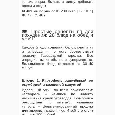
консистенции. Вылить в миску, добавить
орехи и ягоды.
КБЖУ на порцию:
К: 290 ккал | Б: 10 г |
Ж: 7 г | У: 46 г
🍽️ Простые рецепты пп для
похудения: 28 блюд на обед и
ужин
Каждое блюдо содержит белок, клетчатку
и углеводы – то есть соответствует
правилу Гарвардской тарелки. Все
ингредиенты из обычного супермаркета.
Большинство блюд готовятся за 30–40
минут.
Блюдо 1. Картофель запечённый со
скумбрией и квашеной капустой
Идеальный ужин по всем показателям:
картофель – чемпион по индексу
насыщения среди углеводов, скумбрия –
рекордсмен по омега-3, квашеная
капуста – ферментированный продукт
для здоровья кишечника. И всё это стоит
меньше 100 рублей.