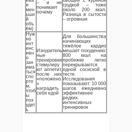
ева
овощей с куриной
– и не
я
грудкой – тоже
понимает
мен
около 200 ккал.
почему
ьши
Разница в сытости
й
– огромная
объ
ём)
Нуж
Для большинства
но
начинающих
инт
тяжёлое кардио
енс
Изнуритель
мешает похудению:
ивн
ные
800 ккал на
о
тренировки
пробежке легко
зан
стимулиру
перекрываются
има
ют аппетит,
одной сосиской в
ться
после них
тесте.
спо
«положено
Исследования
рто
»
показывают: 10 000
м,
наградить
шагов ежедневно
чтоб
себя едой
эффективнее
ы
редких
пох
интенсивных
удет
тренировок
ь