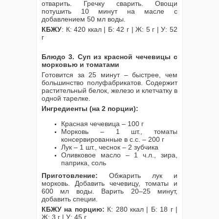
отварить. Гречку сварить. Овощи
потушить 10 минут на масле с
добавлением 50 мл воды.
КБЖУ
: К: 420 ккал | Б: 42 г | Ж: 5 г | У: 52
г
Блюдо 3. Суп из красной чечевицы с
морковью и томатами
Готовится за 25 минут – быстрее, чем
большинство полуфабрикатов. Содержит
растительный белок, железо и клетчатку в
одной тарелке.
Ингредиенты (на 2 порции):
Красная чечевица – 100 г
Морковь – 1 шт., томаты
консервированные в с.с. – 200 г
Лук – 1 шт., чеснок – 2 зубчика
Оливковое масло – 1 ч.л., зира,
паприка, соль
Приготовление:
Обжарить лук и
морковь. Добавить чечевицу, томаты и
600 мл воды. Варить 20–25 минут,
добавить специи.
КБЖУ на порцию:
К: 280 ккал | Б: 18 г |
Ж: 3 г | У: 45 г