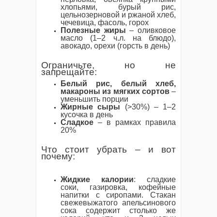
хлопьями, бурый рис,
цельнозерновой и ржаной хлеб,
чечевица, фасоль, горох
Полезные жиры
– оливковое
масло (1–2 ч.л. на блюдо),
авокадо, орехи (горсть в день)
Ограничьте, но не
запрещайте:
Белый рис, белый хлеб,
макароны из мягких сортов
–
уменьшить порции
Жирные сыры
(>30%) – 1–2
кусочка в день
Сладкое
– в рамках правила
20%
Что стоит убрать – и вот
почему:
Жидкие калории
: сладкие
соки, газировка, кофейные
напитки с сиропами. Стакан
свежевыжатого апельсинового
сока содержит столько же