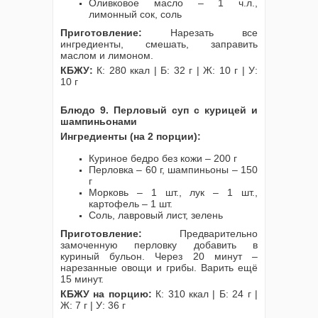
Оливковое масло – 1 ч.л.,
лимонный сок, соль
Приготовление:
Нарезать все
ингредиенты, смешать, заправить
маслом и лимоном.
КБЖУ:
К: 280 ккал | Б: 32 г | Ж: 10 г | У:
10 г
Блюдо 9. Перловый суп с курицей и
шампиньонами
Ингредиенты (на 2 порции):
Куриное бедро без кожи – 200 г
Перловка – 60 г, шампиньоны – 150
г
Морковь – 1 шт., лук – 1 шт.,
картофель – 1 шт.
Соль, лавровый лист, зелень
Приготовление:
Предварительно
замоченную перловку добавить в
куриный бульон. Через 20 минут –
нарезанные овощи и грибы. Варить ещё
15 минут.
КБЖУ на порцию:
К: 310 ккал | Б: 24 г |
Ж: 7 г | У: 36 г