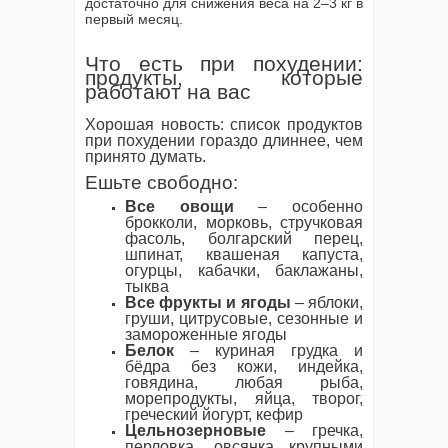
достаточно для снижения веса на 2–3 кг в
первый месяц.
Что есть при похудении:
продукты, которые
работают на вас
Хорошая новость: список продуктов
при похудении гораздо длиннее, чем
принято думать.
Ешьте свободно:
Все овощи
– особенно
брокколи, морковь, стручковая
фасоль, болгарский перец,
шпинат, квашеная капуста,
огурцы, кабачки, баклажаны,
тыква
Все фрукты и ягоды
– яблоки,
груши, цитрусовые, сезонные и
замороженные ягоды
Белок
– куриная грудка и
бёдра без кожи, индейка,
говядина, любая рыба,
морепродукты, яйца, творог,
греческий йогурт, кефир
Цельнозерновые
– гречка,
перловка, овсянка крупными