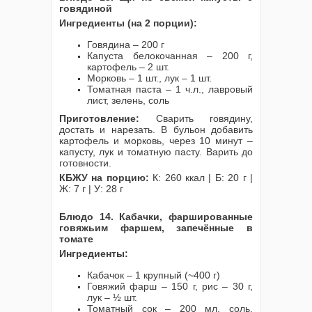
говядиной
Ингредиенты (на 2 порции):
Говядина – 200 г
Капуста белокочанная – 200 г,
картофель – 2 шт.
Морковь – 1 шт., лук – 1 шт.
Томатная паста – 1 ч.л., лавровый
лист, зелень, соль
Приготовление:
Сварить говядину,
достать и нарезать. В бульон добавить
картофель и морковь, через 10 минут –
капусту, лук и томатную пасту. Варить до
готовности.
КБЖУ на порцию:
К: 260 ккал | Б: 20 г |
Ж: 7 г | У: 28 г
Блюдо 14. Кабачки, фаршированные
говяжьим фаршем, запечённые в
томате
Ингредиенты:
Кабачок – 1 крупный (~400 г)
Говяжий фарш – 150 г, рис – 30 г,
лук – ½ шт.
Томатный сок – 200 мл, соль,