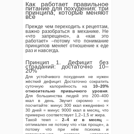
Как работает правильное
питание для похудения: три
принципа, которые меняют
всё
Прежде чем переходить к рецептам,
важно разобраться в механике. Не
«что запрещено», а «как это
работает» –потому что понимание
принципов меняет отношение к еде
раз и навсегда.
Принцип 1. Дефицит без
страданий: достаточно 10–
20%
Для устойчивого похудения не нужен
жёсткий дефицит. Достаточно сократить
суточную калорийность на
10–20%
относительно привычного уровня
.
Для большинства людей это 200–400
ккал в день. Звучит скромно – но
посчитайте: минус 300 ккал ежедневно ×
30 дней = минус 9000 ккал в месяц, что
примерно соответствует 1,2–1,5 кг жира.
Такой темп –
2–4 кг в месяц
–
оптимален не потому что «так проще», а
потому что при нём психика и