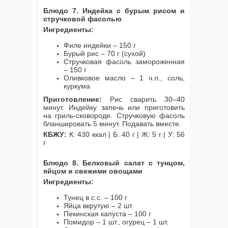
Блюдо 7. Индейка с бурым рисом и
стручковой фасолью
Ингредиенты:
Филе индейки – 150 г
Бурый рис – 70 г (сухой)
Стручковая фасоль замороженная
– 150 г
Оливковое масло – 1 ч.л., соль,
куркума
Приготовление:
Рис сварить 30–40
минут. Индейку запечь или приготовить
на гриль-сковороде. Стручковую фасоль
бланшировать 5 минут. Подавать вместе.
КБЖУ:
К: 430 ккал | Б: 40 г | Ж: 5 г | У: 56
г
Блюдо 8. Белковый салат с тунцом,
яйцом и свежими овощами
Ингредиенты:
Тунец в с.с. – 100 г
Яйца вкрутую – 2 шт.
Пекинская капуста – 100 г
Помидор – 1 шт., огурец – 1 шт.