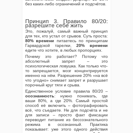
без каких-либо ограничений и подсчётов.
Принцип 3. Правило 80/20:
разрешите себе жить
Это, пожалуй, самый важный принцип
для тех, кто устал от срывов. Суть проста:
80% времени
питаетесь по принципам
Гарвардской тарелки,
20% времени
едите что хотите, в любых пропорциях.
Почему это работает? Потому что
абсолютный запрет – это
психологическая ловушка. Как только что-
то запрещается, мозг концентрируется
именно на нём. Разрешение 20% «на всё
что угодно» снимает запрет и разрушает
порочный круг тяги и срыва.
Единственное условие правила 80/20 –
осознанность
: нужно понимать, где
ваши 80%, а где 20%. Самый простой
способ её включить – фотографировать
всё, что съедаете. Не для подсчёта и не
для записи – просто факт фиксации
переводит питание из бессознательного
режима в осознанный. Практика
показывает: уже этого одного действия