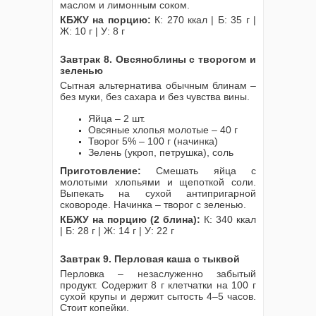
маслом и лимонным соком.
КБЖУ на порцию:
К: 270 ккал | Б: 35 г |
Ж: 10 г | У: 8 г
Завтрак 8. Овсяноблины с творогом и
зеленью
Сытная альтернатива обычным блинам –
без муки, без сахара и без чувства вины.
Яйца – 2 шт.
Овсяные хлопья молотые – 40 г
Творог 5% – 100 г (начинка)
Зелень (укроп, петрушка), соль
Приготовление:
Смешать яйца с
молотыми хлопьями и щепоткой соли.
Выпекать на сухой антипригарной
сковороде. Начинка – творог с зеленью.
КБЖУ на порцию (2 блина):
К: 340 ккал
| Б: 28 г | Ж: 14 г | У: 22 г
Завтрак 9. Перловая каша с тыквой
Перловка – незаслуженно забытый
продукт. Содержит 8 г клетчатки на 100 г
сухой крупы и держит сытость 4–5 часов.
Стоит копейки.