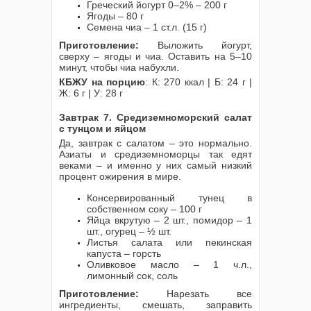
Греческий йогурт 0–2% – 200 г
Ягоды – 80 г
Семена чиа – 1 ст.л. (15 г)
Приготовление:
Выложить йогурт,
сверху – ягоды и чиа. Оставить на 5–10
минут, чтобы чиа набухли.
КБЖУ на порцию
: К: 270 ккал | Б: 24 г |
Ж: 6 г | У: 28 г
Завтрак 7. Средиземноморский салат
с тунцом и яйцом
Да, завтрак с салатом – это нормально.
Азиаты и средиземноморцы так едят
веками – и именно у них самый низкий
процент ожирения в мире.
Консервированный тунец в
собственном соку – 100 г
Яйца вкрутую – 2 шт., помидор – 1
шт., огурец – ½ шт.
Листья салата или пекинская
капуста – горсть
Оливковое масло – 1 ч.л.,
лимонный сок, соль
Приготовление:
Нарезать все
ингредиенты, смешать, заправить