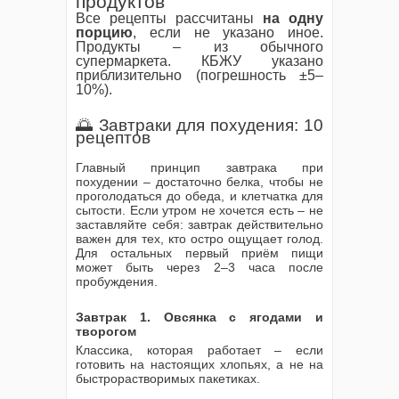
продуктов
Все рецепты рассчитаны
на одну
порцию
, если не указано иное.
Продукты – из обычного
супермаркета. КБЖУ указано
приблизительно (погрешность ±5–
10%).
🌅 Завтраки для похудения: 10
рецептов
Главный принцип завтрака при
похудении – достаточно белка, чтобы не
проголодаться до обеда, и клетчатка для
сытости. Если утром не хочется есть – не
заставляйте себя: завтрак действительно
важен для тех, кто остро ощущает голод.
Для остальных первый приём пищи
может быть через 2–3 часа после
пробуждения.
Завтрак 1. Овсянка с ягодами и
творогом
Классика, которая работает – если
готовить на настоящих хлопьях, а не на
быстрорастворимых пакетиках.