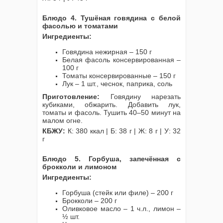
Блюдо 4. Тушёная говядина с белой
фасолью и томатами
Ингредиенты:
Говядина нежирная – 150 г
Белая фасоль консервированная –
100 г
Томаты консервированные – 150 г
Лук – 1 шт., чеснок, паприка, соль
Приготовление:
Говядину нарезать
кубиками, обжарить. Добавить лук,
томаты и фасоль. Тушить 40–50 минут на
малом огне.
КБЖУ:
К: 380 ккал | Б: 38 г | Ж: 8 г | У: 32
г
Блюдо 5. Горбуша, запечённая с
брокколи и лимоном
Ингредиенты:
Горбуша (стейк или филе) – 200 г
Брокколи – 200 г
Оливковое масло – 1 ч.л., лимон –
½ шт.