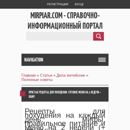
РЕГИСТРАЦИЯ
ВХОД
MIRPIAR.COM - СПРАВОЧНО-
ИНФОРМАЦИОННЫЙ ПОРТАЛ
NAVIGATION
Главная
»
Статьи
»
Дела житейские
»
Полезные советы
ПРОСТЫЕ РЕЦЕПТЫ ДЛЯ ПОХУДЕНИЯ: ГОТОВОЕ МЕНЮ НА 2 НЕДЕЛИ +
КБЖУ
Рецепты для
похудения на каждый
день: мифы,
правильное питание и
меню на 2 недели (+