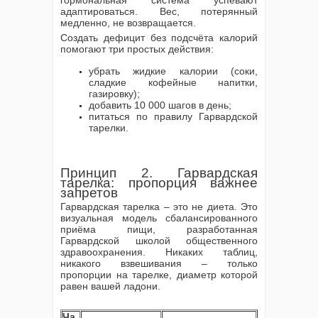
гормональная система успевают
адаптироваться. Вес, потерянный
медленно, не возвращается.
Создать дефицит без подсчёта калорий
помогают три простых действия:
убрать жидкие калории (соки,
сладкие кофейные напитки,
газировку);
добавить 10 000 шагов в день;
питаться по правилу Гарвардской
тарелки.
Принцип 2. Гарвардская
тарелка: пропорция важнее
запретов
Гарвардская тарелка – это не диета. Это
визуальная модель сбалансированного
приёма пищи, разработанная
Гарвардской школой общественного
здравоохранения. Никаких таблиц,
никакого взвешивания – только
пропорции на тарелке, диаметр которой
равен вашей ладони.
Ча