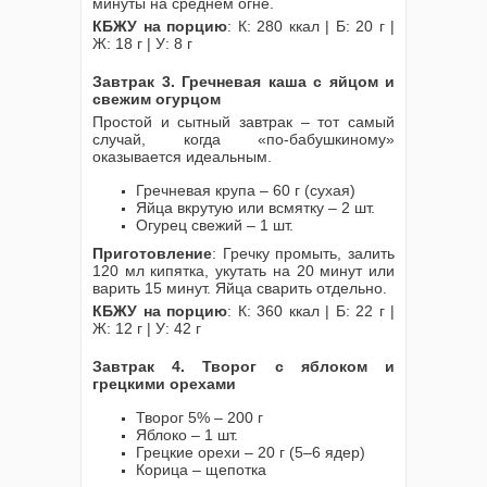
минуты на среднем огне.
КБЖУ на порцию
: К: 280 ккал | Б: 20 г |
Ж: 18 г | У: 8 г
Завтрак 3. Гречневая каша с яйцом и
свежим огурцом
Простой и сытный завтрак – тот самый
случай, когда «по-бабушкиному»
оказывается идеальным.
Гречневая крупа – 60 г (сухая)
Яйца вкрутую или всмятку – 2 шт.
Огурец свежий – 1 шт.
Приготовление
: Гречку промыть, залить
120 мл кипятка, укутать на 20 минут или
варить 15 минут. Яйца сварить отдельно.
КБЖУ на порцию
: К: 360 ккал | Б: 22 г |
Ж: 12 г | У: 42 г
Завтрак 4. Творог с яблоком и
грецкими орехами
Творог 5% – 200 г
Яблоко – 1 шт.
Грецкие орехи – 20 г (5–6 ядер)
Корица – щепотка