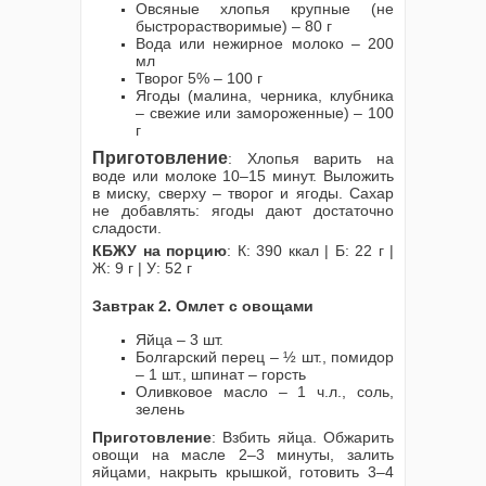
Овсяные хлопья крупные (не
быстрорастворимые) – 80 г
Вода или нежирное молоко – 200
мл
Творог 5% – 100 г
Ягоды (малина, черника, клубника
– свежие или замороженные) – 100
г
Приготовление
: Хлопья варить на
воде или молоке 10–15 минут. Выложить
в миску, сверху – творог и ягоды. Сахар
не добавлять: ягоды дают достаточно
сладости.
КБЖУ на порцию
: К: 390 ккал | Б: 22 г |
Ж: 9 г | У: 52 г
Завтрак 2. Омлет с овощами
Яйца – 3 шт.
Болгарский перец – ½ шт., помидор
– 1 шт., шпинат – горсть
Оливковое масло – 1 ч.л., соль,
зелень
Приготовление
: Взбить яйца. Обжарить
овощи на масле 2–3 минуты, залить
яйцами, накрыть крышкой, готовить 3–4