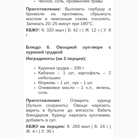
Чеснок, соль, прованские травы
Приготовление:
Выложить горбушу и
брокколи на противень, сбрызнуть
маслом и лимонным соком, посолить.
Запекать 20–25 минут при 180°C.
КБЖУ:
К: 320 ккал | Б: 42 г | Ж: 12 г | У: 8
г
Блюдо 6. Овощной суп-пюре с
куриной грудкой
Ингредиенты (на 2 порции):
Куриная грудка – 200 г
Кабачок – 1 шт., картофель – 2
небольших
Морковь – 1 шт., лук – 1 шт.
Оливковое масло – 1 ч.л., зелень,
соль
Приготовление:
Отварить курицу
(бульон сохранить). Овощи нарезать,
варить в бульоне до мягкости. Взбить
блендером. Курицу нарезать кусочками,
добавить в суп.
КБЖУ на порцию:
К: 260 ккал | Б: 24 г |
Ж: 4 г | У: 30 г