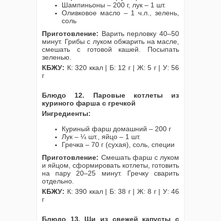
Шампиньоны – 200 г, лук – 1 шт.
Оливковое масло – 1 ч.л., зелень,
соль
Приготовление:
Варить перловку 40–50
минут. Грибы с луком обжарить на масле,
смешать с готовой кашей. Посыпать
зеленью.
КБЖУ:
К: 320 ккал | Б: 12 г | Ж: 5 г | У: 56
г
Блюдо 12. Паровые котлеты из
куриного фарша с гречкой
Ингредиенты:
Куриный фарш домашний – 200 г
Лук – ¼ шт., яйцо – 1 шт.
Гречка – 70 г (сухая), соль, специи
Приготовление:
Смешать фарш с луком
и яйцом, сформировать котлеты, готовить
на пару 20–25 минут. Гречку сварить
отдельно.
КБЖУ:
К: 390 ккал | Б: 38 г | Ж: 8 г | У: 46
г
Блюдо 13. Щи из свежей капусты с