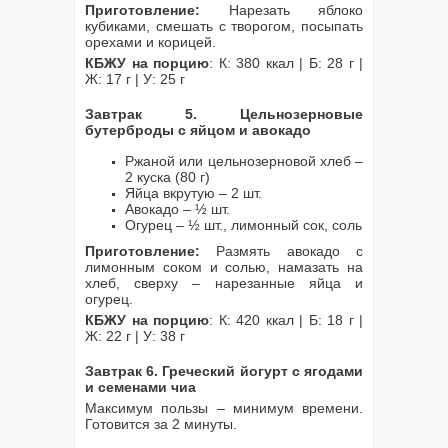
Приготовление:
Нарезать яблоко
кубиками, смешать с творогом, посыпать
орехами и корицей.
КБЖУ на порцию
: К: 380 ккал | Б: 28 г |
Ж: 17 г | У: 25 г
Завтрак 5. Цельнозерновые
бутерброды с яйцом и авокадо
Ржаной или цельнозерновой хлеб –
2 куска (80 г)
Яйца вкрутую – 2 шт.
Авокадо – ½ шт.
Огурец – ½ шт., лимонный сок, соль
Приготовление:
Размять авокадо с
лимонным соком и солью, намазать на
хлеб, сверху – нарезанные яйца и
огурец.
КБЖУ на порцию
: К: 420 ккал | Б: 18 г |
Ж: 22 г | У: 38 г
Завтрак 6. Греческий йогурт с ягодами
и семенами чиа
Максимум пользы – минимум времени.
Готовится за 2 минуты.