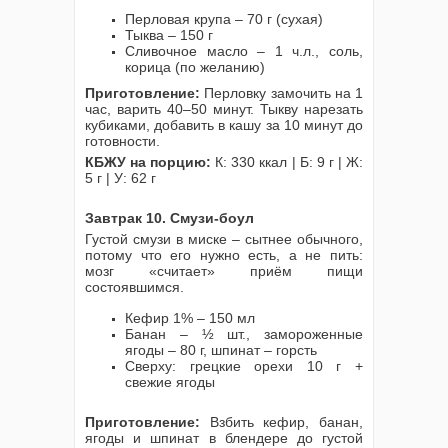
Перловая крупа – 70 г (сухая)
Тыква – 150 г
Сливочное масло – 1 ч.л., соль,
корица (по желанию)
Приготовление:
Перловку замочить на 1
час, варить 40–50 минут. Тыкву нарезать
кубиками, добавить в кашу за 10 минут до
готовности.
КБЖУ на порцию:
К: 330 ккал | Б: 9 г | Ж:
5 г | У: 62 г
Завтрак 10. Смузи-боул
Густой смузи в миске – сытнее обычного,
потому что его нужно есть, а не пить:
мозг «считает» приём пищи
состоявшимся.
Кефир 1% – 150 мл
Банан – ½ шт., замороженные
ягоды – 80 г, шпинат – горсть
Сверху: грецкие орехи 10 г +
свежие ягоды
Приготовление:
Взбить кефир, банан,
ягоды и шпинат в блендере до густой