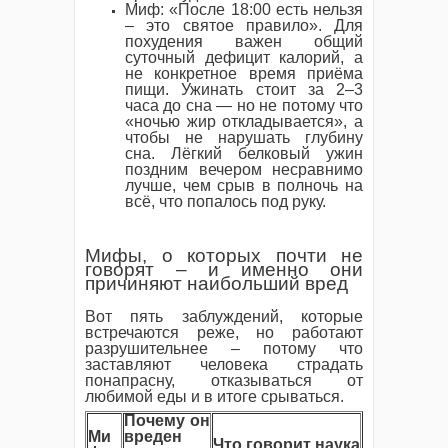
Миф: «После 18:00 есть нельзя
– это святое правило». Для
похудения важен общий
суточный дефицит калорий, а
не конкретное время приёма
пищи. Ужинать стоит за 2–3
часа до сна — но не потому что
«ночью жир откладывается», а
чтобы не нарушать глубину
сна. Лёгкий белковый ужин
поздним вечером несравнимо
лучше, чем срыв в полночь на
всё, что попалось под руку.
Мифы, о которых почти не
говорят – и именно они
причиняют наибольший вред
Вот пять заблуждений, которые
встречаются реже, но работают
разрушительнее – потому что
заставляют человека страдать
понапрасну, отказываться от
любимой еды и в итоге срываться.
Почему он
Ми
вреден
Что говорит наука