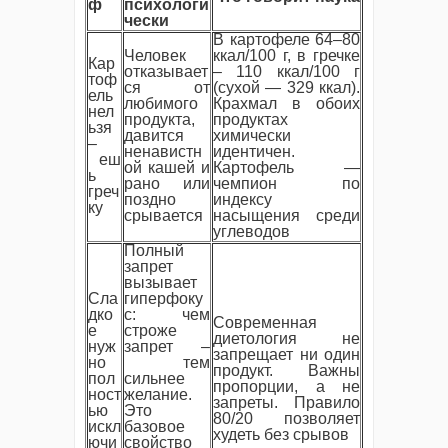
ф
психологи
чески
В картофеле 64–80
Человек
ккал/100 г, в гречке
Кар
отказывает
– 110 ккал/100 г
тоф
ся от
(сухой — 329 ккал).
ель
любимого
Крахмал в обоих
нел
продукта,
продуктах
ьзя
давится
химически
–
ненавистн
идентичен.
еш
ой кашей и
Картофель —
ь
рано или
чемпион по
греч
поздно
индексу
ку
срывается
насыщения среди
углеводов
Полный
запрет
вызывает
Сла
гиперфоку
дко
с: чем
Современная
е
строже
диетология не
нуж
запрет –
запрещает ни один
но
тем
продукт. Важны
пол
сильнее
пропорции, а не
ност
желание.
запреты. Правило
ью
Это
80/20 позволяет
искл
базовое
худеть без срывов
ючи
свойство