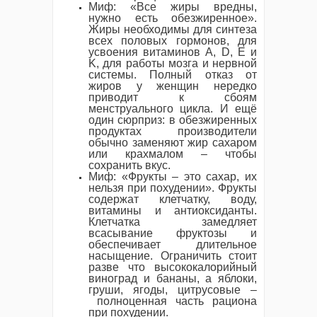
Миф: «Все жиры вредны,
нужно есть обезжиренное».
Жиры необходимы для синтеза
всех половых гормонов, для
усвоения витаминов A, D, E и
K, для работы мозга и нервной
системы. Полный отказ от
жиров у женщин нередко
приводит к сбоям
менструального цикла. И ещё
один сюрприз: в обезжиренных
продуктах производители
обычно заменяют жир сахаром
или крахмалом – чтобы
сохранить вкус.
Миф: «Фрукты – это сахар, их
нельзя при похудении». Фрукты
содержат клетчатку, воду,
витамины и антиоксиданты.
Клетчатка замедляет
всасывание фруктозы и
обеспечивает длительное
насыщение. Ограничить стоит
разве что высококалорийный
виноград и бананы, а яблоки,
груши, ягоды, цитрусовые –
полноценная часть рациона
при похудении.