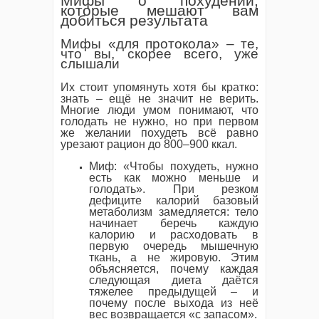
Мифы о похудении,
которые мешают вам
добиться результата
Мифы «для протокола» – те,
что вы, скорее всего, уже
слышали
Их стоит упомянуть хотя бы кратко:
знать – ещё не значит не верить.
Многие люди умом понимают, что
голодать не нужно, но при первом
же желании похудеть всё равно
урезают рацион до 800–900 ккал.
Миф: «Чтобы похудеть, нужно
есть как можно меньше и
голодать». При резком
дефиците калорий базовый
метаболизм замедляется: тело
начинает беречь каждую
калорию и расходовать в
первую очередь мышечную
ткань, а не жировую. Этим
объясняется, почему каждая
следующая диета даётся
тяжелее предыдущей – и
почему после выхода из неё
вес возвращается «с запасом».