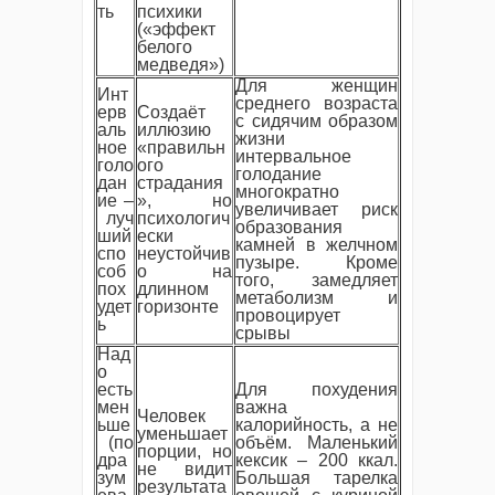
ть
психики
(«эффект
белого
медведя»)
Для женщин
Инт
среднего возраста
ерв
Создаёт
с сидячим образом
аль
иллюзию
жизни
ное
«правильн
интервальное
голо
ого
голодание
дан
страдания
многократно
ие –
», но
увеличивает риск
луч
психологич
образования
ший
ески
камней в желчном
спо
неустойчив
пузыре. Кроме
соб
о на
того, замедляет
пох
длинном
метаболизм и
удет
горизонте
провоцирует
ь
срывы
Над
о
есть
Для похудения
мен
важна
Человек
ьше
калорийность, а не
уменьшает
(по
объём. Маленький
порции, но
дра
кексик – 200 ккал.
не видит
зум
Большая тарелка
результата