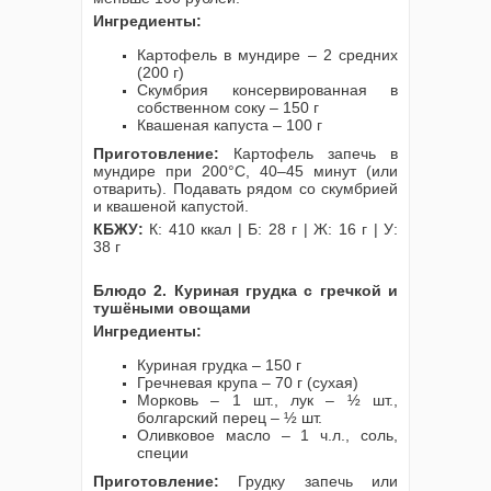
Ингредиенты:
Картофель в мундире – 2 средних
(200 г)
Скумбрия консервированная в
собственном соку – 150 г
Квашеная капуста – 100 г
Приготовление:
Картофель запечь в
мундире при 200°C, 40–45 минут (или
отварить). Подавать рядом со скумбрией
и квашеной капустой.
КБЖУ:
К: 410 ккал | Б: 28 г | Ж: 16 г | У:
38 г
Блюдо 2. Куриная грудка с гречкой и
тушёными овощами
Ингредиенты:
Куриная грудка – 150 г
Гречневая крупа – 70 г (сухая)
Морковь – 1 шт., лук – ½ шт.,
болгарский перец – ½ шт.
Оливковое масло – 1 ч.л., соль,
специи
Приготовление:
Грудку запечь или