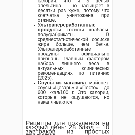
калорий, что и 3 целых
апельсина – но насыщает в
десятки раз хуже, потому что
клетчатка уничтожена при
отжиме.
Ультрапереработанные
продукты
: сосиски, колбасы,
полуфабрикаты. В
среднестатистической сосиске
жира больше, чем белка.
Ультрапереработанные
продукты официально
признаны главным фактором
набора лишнего веса в
актуальных клинических
рекомендациях по питанию
(2025).
Соусы из магазина
: майонез,
соусы «Цезарь» и «Песто» – до
600 ккал/100 г. Это калории,
которые не ощущаются, но
накапливаются.
Рецепты для похудения на
каждый день: 28 блюд + 10
завтраков из простых