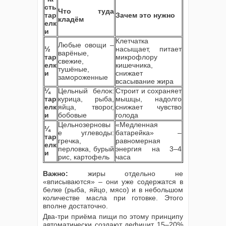
сть
Что туда
тар
Зачем это нужно
кладём
елк
и
Клетчатка
Любые овощи –
½
насыщает, питает
варёные,
тар
микрофлору
свежие,
елк
кишечника,
тушёные,
и
снижает
замороженные
всасывание жира
¼
Цельный белок:
Строит и сохраняет
тар
курица, рыба,
мышцы, надолго
елк
яйца, творог,
снижает чувство
и
бобовые
голода
Цельнозерновы
«Медленная
¼
е углеводы:
батарейка» –
тар
гречка,
равномерная
елк
перловка, бурый
энергия на 3–4
и
рис, картофель
часа
Важно:
жиры отдельно не
«вписываются» – они уже содержатся в
белке (рыба, яйцо, мясо) и в небольшом
количестве масла при готовке. Этого
вполне достаточно.
Два-три приёма пищи по этому принципу
автоматически создают дефицит 15–20%