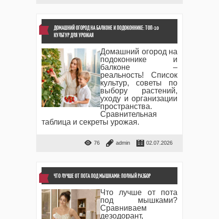
ДОМАШНИЙ ОГОРОД НА БАЛКОНЕ И ПОДОКОННИКЕ: ТОП-10
КУЛЬТУР ДЛЯ УРОЖАЯ
Домашний огород на
подоконнике и
балконе –
реальность! Список
культур, советы по
выбору растений,
уходу и организации
пространства.
Сравнительная
таблица и секреты урожая.
76
admin
02.07.2026
ЧТО ЛУЧШЕ ОТ ПОТА ПОД МЫШКАМИ: ПОЛНЫЙ РАЗБОР
Что лучше от пота
под мышками?
Сравниваем
дезодорант,