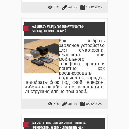
312
admin
19.12.2025
КАК ВЫБРАТЬ ЗАРЯДКУ ПОД ЛЮБОЕ УСТРОЙСТВО:
РУКОВОДСТВО ДЛЯ НЕ-ТЕХНАРЕЙ
Как выбрать
зарядное устройство
для смартфона,
планшета или
мобильного
телефона, просто и
понятно: как
расшифровать
надписи на зарядке,
подобрать блок под свой телефон,
избежать ошибок и не переплатить.
Инструкция для не-технарей.
375
admin
08.12.2025
КАК БЛАГОУСТРОИТЬ МОГИЛУ БЛИЗКОГО ЧЕЛОВЕКА:
ПОШАГОВАЯ ИНСТРУКЦИЯ И СОВРЕМЕННЫЕ ИДЕИ