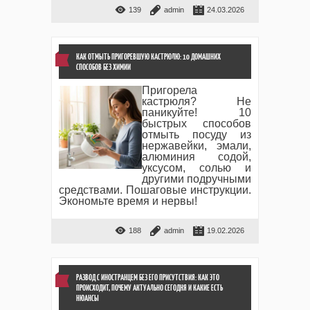
139
admin
24.03.2026
КАК ОТМЫТЬ ПРИГОРЕВШУЮ КАСТРЮЛЮ: 10 ДОМАШНИХ
СПОСОБОВ БЕЗ ХИМИИ
Пригорела
кастрюля? Не
паникуйте! 10
быстрых способов
отмыть посуду из
нержавейки, эмали,
алюминия содой,
уксусом, солью и
другими подручными
средствами. Пошаговые инструкции.
Экономьте время и нервы!
188
admin
19.02.2026
РАЗВОД С ИНОСТРАНЦЕМ БЕЗ ЕГО ПРИСУТСТВИЯ: КАК ЭТО
ПРОИСХОДИТ, ПОЧЕМУ АКТУАЛЬНО СЕГОДНЯ И КАКИЕ ЕСТЬ
НЮАНСЫ