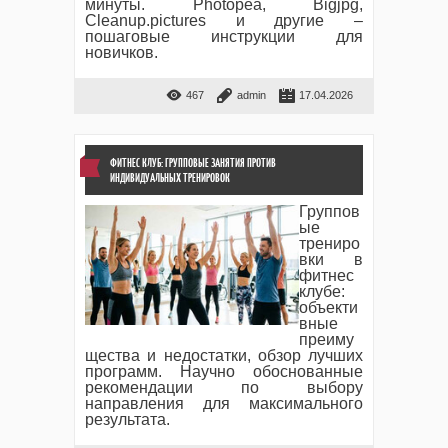
минуты. Photopea, Bigjpg,
Cleanup.pictures и другие –
пошаговые инструкции для
новичков.
467
admin
17.04.2026
ФИТНЕС КЛУБ: ГРУППОВЫЕ ЗАНЯТИЯ ПРОТИВ
ИНДИВИДУАЛЬНЫХ ТРЕНИРОВОК
Группов
ые
трениро
вки в
фитнес
клубе:
объекти
вные
преиму
щества и недостатки, обзор лучших
программ. Научно обоснованные
рекомендации по выбору
направления для максимального
результата.