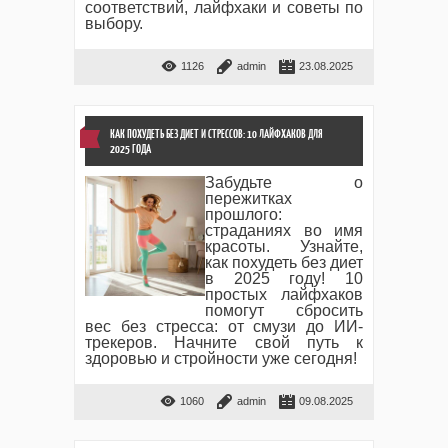
соответствий, лайфхаки и советы по
выбору.
1126
admin
23.08.2025
КАК ПОХУДЕТЬ БЕЗ ДИЕТ И СТРЕССОВ: 10 ЛАЙФХАКОВ ДЛЯ
2025 ГОДА
Забудьте о
пережитках
прошлого:
страданиях во имя
красоты. Узнайте,
как похудеть без диет
в 2025 году! 10
простых лайфхаков
помогут сбросить
вес без стресса: от смузи до ИИ-
трекеров. Начните свой путь к
здоровью и стройности уже сегодня!
1060
admin
09.08.2025