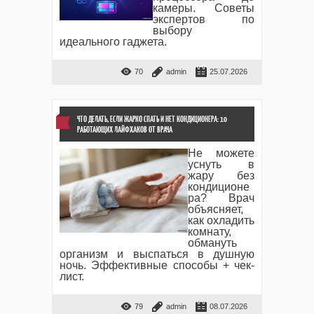
камеры. Советы
экспертов по
выбору
идеального гаджета.
70
admin
25.07.2026
ЧТО ДЕЛАТЬ, ЕСЛИ ЖАРКО СПАТЬ И НЕТ КОНДИЦИОНЕРА: 10
РАБОТАЮЩИХ ЛАЙФХАКОВ ОТ ВРАЧА
Не можете
уснуть в
жару без
кондиционе
ра? Врач
объясняет,
как охладить
комнату,
обмануть
организм и выспаться в душную
ночь. Эффективные способы + чек-
лист.
79
admin
08.07.2026