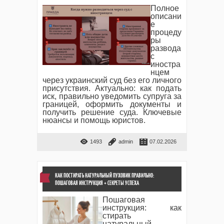
Полное
описани
е
процеду
ры
развода
с
иностра
нцем
через украинский суд без его личного
присутствия. Актуально: как подать
иск, правильно уведомить супруга за
границей, оформить документы и
получить решение суда. Ключевые
нюансы и помощь юристов.
1493
admin
07.02.2026
КАК ПОСТИРАТЬ НАТУРАЛЬНЫЙ ПУХОВИК ПРАВИЛЬНО:
ПОШАГОВАЯ ИНСТРУКЦИЯ + СЕКРЕТЫ УСПЕХА
Пошаговая
инструкция: как
стирать
натуральный