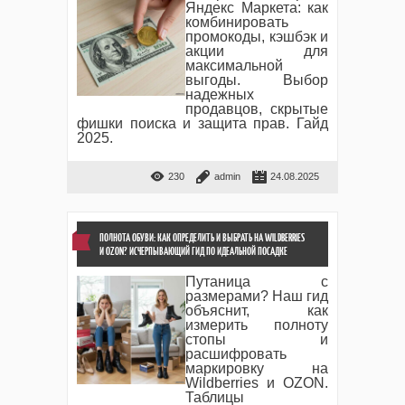
Яндекс Маркета: как
комбинировать
промокоды, кэшбэк и
акции для
максимальной
выгоды. Выбор
надежных
продавцов, скрытые
фишки поиска и защита прав. Гайд
2025.
230
admin
24.08.2025
ПОЛНОТА ОБУВИ: КАК ОПРЕДЕЛИТЬ И ВЫБРАТЬ НА WILDBERRIES
И OZON? ИСЧЕРПЫВАЮЩИЙ ГИД ПО ИДЕАЛЬНОЙ ПОСАДКЕ
Путаница с
размерами? Наш гид
объяснит, как
измерить полноту
стопы и
расшифровать
маркировку на
Wildberries и OZON.
Таблицы