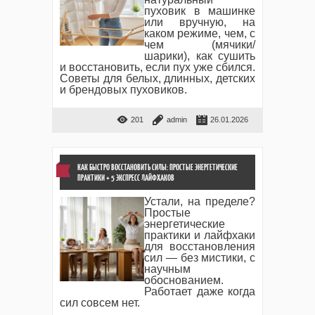
пуховик в машинке
или вручную, на
каком режиме, чем, с
чем (мячики/
шарики), как сушить
и восстановить, если пух уже сбился.
Советы для белых, длинных, детских
и брендовых пуховиков.
201
admin
26.01.2026
КАК БЫСТРО ВОССТАНОВИТЬ СИЛЫ: ПРОСТЫЕ ЭНЕРГЕТИЧЕСКИЕ
ПРАКТИКИ + 5 ЭКСПРЕСС ЛАЙФХАКОВ
Устали, на пределе?
Простые
энергетические
практики и лайфхаки
для восстановления
сил — без мистики, с
научным
обоснованием.
Работает даже когда
сил совсем нет.