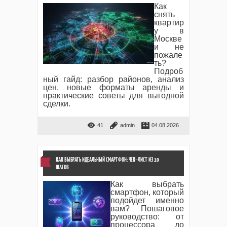
Как
снять
квартир
у в
Москве
и не
пожале
ть?
Подроб
ный гайд: разбор районов, анализ
цен, новые форматы аренды и
практические советы для выгодной
сделки.
41
admin
04.08.2026
КАК ВЫБРАТЬ ИДЕАЛЬНЫЙ СМАРТФОН: ЧЕК–ЛИСТ ИЗ 10
ШАГОВ
Как выбрать
смартфон, который
подойдет именно
вам? Пошаговое
руководство: от
процессора до