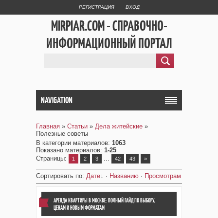
РЕГИСТРАЦИЯ
ВХОД
MIRPIAR.COM - СПРАВОЧНО-
ИНФОРМАЦИОННЫЙ ПОРТАЛ
NAVIGATION
Главная
»
Статьи
»
Дела житейские
»
Полезные советы
В категории материалов
:
1063
Показано материалов
:
1-25
Страницы
:
...
1
2
3
42
43
»
Сортировать по
:
Дате
·
Названию
·
Просмотрам
АРЕНДА КВАРТИРЫ В МОСКВЕ: ПОЛНЫЙ ГАЙД ПО ВЫБОРУ,
ЦЕНАМ И НОВЫМ ФОРМАТАМ