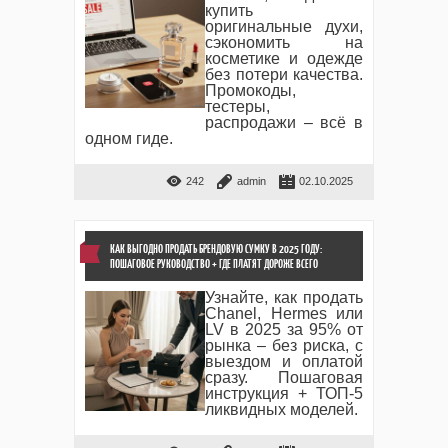
купить
оригинальные духи,
сэкономить на
косметике и одежде
без потери качества.
Промокоды,
тестеры,
распродажи – всё в
одном гиде.
242
admin
02.10.2025
КАК ВЫГОДНО ПРОДАТЬ БРЕНДОВУЮ СУМКУ В 2025 ГОДУ:
ПОШАГОВОЕ РУКОВОДСТВО + ГДЕ ПЛАТЯТ ДОРОЖЕ ВСЕГО
Узнайте, как продать
Chanel, Hermes или
LV в 2025 за 95% от
рынка – без риска, с
выездом и оплатой
сразу. Пошаговая
инструкция + ТОП-5
ликвидных моделей.