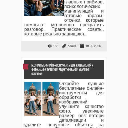
главных приёмов,
психологических
манипуляций и
готовые фразы-
отсечки, которые
помогают мгновенно прекратить
разговор. Практические советы,
которые реально защищают.
159
admin
18.05.2026
БЕСПЛАТНЫЕ ОНЛАЙН-ИНСТРУМЕНТЫ ДЛЯ ИЗОБРАЖЕНИЙ И
ФОТО 2026: УЛУЧШЕНИЕ, РЕДАКТИРОВАНИЕ, УДАЛЕНИЕ
ОБЪЕКТОВ
Откройте лучшие
бесплатные онлайн-
инструменты для
обработки
изображений:
улучшите качество
фото, увеличьте
размер без потери
детализации и
удалите ненужные объекты за