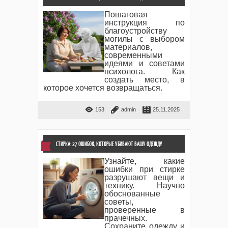
Пошаговая
инструкция по
благоустройству
могилы с выбором
материалов,
современными
идеями и советами
психолога. Как
создать место, в
которое хочется возвращаться.
153
admin
25.11.2025
СТИРКА: 27 ОШИБОК, КОТОРЫЕ УБИВАЮТ ВАШУ ОДЕЖДУ
Узнайте, какие
ошибки при стирке
разрушают вещи и
технику. Научно
обоснованные
советы,
проверенные в
прачечных.
Сохраните одежду и