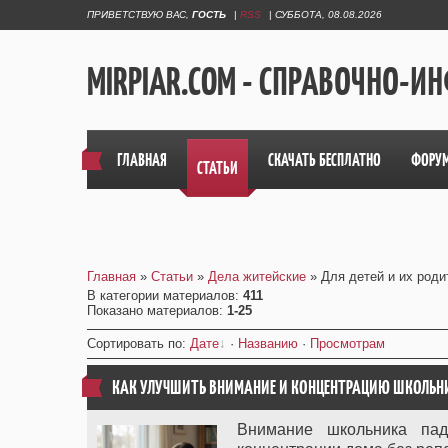
ПРИВЕТСТВУЮ ВАС
,
ГОСТЬ
|
RSS
|
СУББОТА, 08.08.2026
MIRPIAR.COM - СПРАВОЧНО-
ГЛАВНАЯ
СКАЧАТЬ БЕСПЛАТНО
ФОРУ
СТАТЬИ
Главная
»
Статьи
»
Дела житейские
» Для детей и их роди
В категории материалов
:
411
Показано материалов
:
1-25
Сортировать по
:
Дате
·
Названию
·
Просмотрам
КАК УЛУЧШИТЬ ВНИМАНИЕ И КОНЦЕНТРАЦИЮ ШКОЛЬНИ
Внимание школьника пад