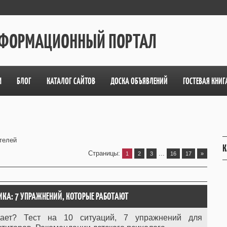
ИНФОРМАЦИОННЫЙ ПОРТАЛ
М
БЛОГ
КАТАЛОГ САЙТОВ
ДОСКА ОБЪЯВЛЕНИЙ
ГОСТЕВАЯ КНИГ
телей
К
Страницы
:
...
1
2
3
16
17
»
КА: 7 УПРАЖНЕНИЙ, КОТОРЫЕ РАБОТАЮТ
ает? Тест на 10 ситуаций, 7 упражнений для