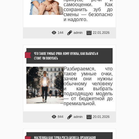
самооценки. Как
сохранить зуб до
смены — безопасно
и надолго.
144
admin
22.01.2026
ЧТО ТАКОЕ УМНЫЕ ОЧКИ: КОМУ НУЖНЫ, КАК ВЫБРАТЬ И
СТОИТ ЛИ ПОКУПАТЬ
Разбираемся, что
такое умные очки,
зачем они нужны
обычному человеку
и как выбрать
подходящую модель
— от бюджетной до
премиальной.
844
admin
20.01.2026
МАСЛЕНИЦА КАК ТОЧКА РОСТА БИЗНЕСА: ОРГАНИЗАЦИЯ