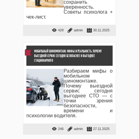
сохранить
уверенность.
Советы психолога +
чек-лист.
428
admin
30.11.2025
МОБИЛЬНЫЙ ШИНОМОНТАЖ: МИФЫ И РЕАЛЬНОСТЬ. ПОЧЕМУ
ВЫЕЗДНОЙ СЕРВИС СЕГОДНЯ БЕЗОПАСНЕЕ И ВЫГОДНЕЕ
СТАЦИОНАРНОГО
Разбираем мифы о
мобильном
шиномонтаже.
Почему выездной
сервис сегодня
выгоднее СТО — с
точки зрения
безопасности,
времени и
психологии водителя.
246
admin
27.11.2025