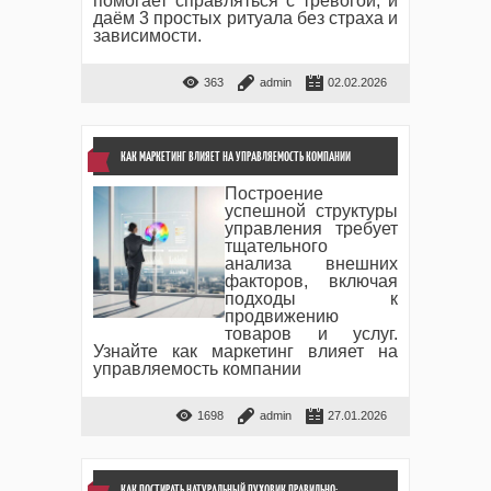
помогает справляться с тревогой, и
даём 3 простых ритуала без страха и
зависимости.
363
admin
02.02.2026
КАК МАРКЕТИНГ ВЛИЯЕТ НА УПРАВЛЯЕМОСТЬ КОМПАНИИ
Построение
успешной структуры
управления требует
тщательного
анализа внешних
факторов, включая
подходы к
продвижению
товаров и услуг.
Узнайте как маркетинг влияет на
управляемость компании
1698
admin
27.01.2026
КАК ПОСТИРАТЬ НАТУРАЛЬНЫЙ ПУХОВИК ПРАВИЛЬНО: