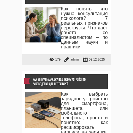
Как понять, что
нужна консультация
психолога? 7
реальных признаков
перегрузки. Что даёт
работа со
специалистом – по
данным науки и
практики.
179
admin
09.12.2025
КАК ВЫБРАТЬ ЗАРЯДКУ ПОД ЛЮБОЕ УСТРОЙСТВО:
РУКОВОДСТВО ДЛЯ НЕ-ТЕХНАРЕЙ
Как выбрать
зарядное устройство
для смартфона,
планшета или
мобильного
телефона, просто и
понятно: как
расшифровать
надписи на зарядке,