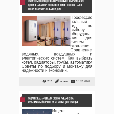
ГРАМОТНЫЙ ПОДХОД К ВЫБОРУ И ПОКУПКЕ ОБОРУДОВАНИЯ
ДЛЯ МОНТАЖА СОВРЕМЕННЫХ СИСТЕМ ОТОПЛЕНИЯ: ЗАЛОГ
ТЕПЛА И КОМФОРТА В ВАШЕМ ДОМЕ
Профессио
нальный
гид по
выбору
оборудова
ния для
систем
отопления.
Сравнение
водяных, воздушных и
электрических систем. Как выбрать
котел, радиаторы, трубы, автоматику.
Советы по подбору и монтажу для
надежности и экономии.
257
admin
10.02.2026
ПОДАРОК НА 14 ФЕВРАЛЯ СВОИМИ РУКАМИ С ИИ:
МУЗЫКАЛЬНЫЙ ПОРТРЕТ ЗА 40 МИНУТ | ИНСТРУКЦИЯ
Ищете