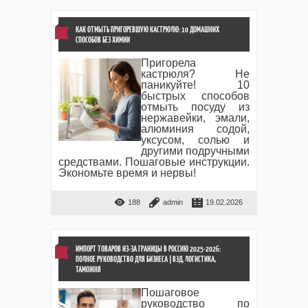
КАК ОТМЫТЬ ПРИГОРЕВШУЮ КАСТРЮЛЮ: 10 ДОМАШНИХ
СПОСОБОВ БЕЗ ХИМИИ
Пригорела
кастрюля? Не
паникуйте! 10
быстрых способов
отмыть посуду из
нержавейки, эмали,
алюминия содой,
уксусом, солью и
другими подручными
средствами. Пошаговые инструкции.
Экономьте время и нервы!
188
admin
19.02.2026
ИМПОРТ ТОВАРОВ ИЗ-ЗА ГРАНИЦЫ В РОССИЮ 2025-2026:
ПОЛНОЕ РУКОВОДСТВО ДЛЯ БИЗНЕСА | ВЭД, ЛОГИСТИКА,
ТАМОЖНЯ
Пошаговое
руководство по