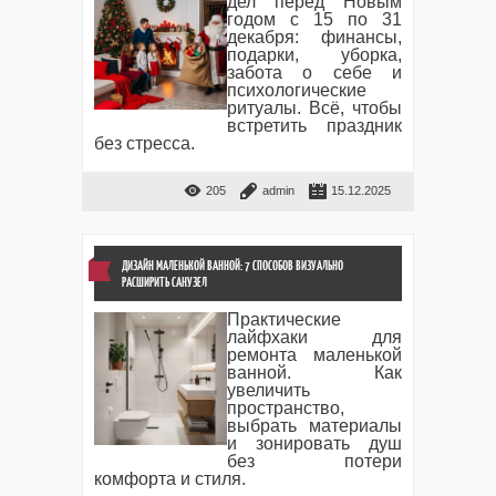
дел перед Новым
годом с 15 по 31
декабря: финансы,
подарки, уборка,
забота о себе и
психологические
ритуалы. Всё, чтобы
встретить праздник
без стресса.
205
admin
15.12.2025
ДИЗАЙН МАЛЕНЬКОЙ ВАННОЙ: 7 СПОСОБОВ ВИЗУАЛЬНО
РАСШИРИТЬ САНУЗЕЛ
Практические
лайфхаки для
ремонта маленькой
ванной. Как
увеличить
пространство,
выбрать материалы
и зонировать душ
без потери
комфорта и стиля.