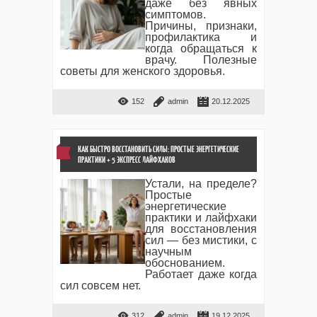
даже без явных
симптомов.
Причины, признаки,
профилактика и
когда обращаться к
врачу. Полезные
советы для женского здоровья.
152
admin
20.12.2025
КАК БЫСТРО ВОССТАНОВИТЬ СИЛЫ: ПРОСТЫЕ ЭНЕРГЕТИЧЕСКИЕ
ПРАКТИКИ + 5 ЭКСПРЕСС ЛАЙФХАКОВ
Устали, на пределе?
Простые
энергетические
практики и лайфхаки
для восстановления
сил — без мистики, с
научным
обоснованием.
Работает даже когда
сил совсем нет.
312
admin
19.12.2025