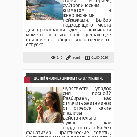
своей историей,
субтропическим
климатом и
живописными
пейзажами. Выбор
подходящего места
для проживания здесь – ключевой
момент, оказывающий решающее
влияние на общее впечатление от
отпуска.
140
admin
01.03.2026
ВЕСЕННИЙ АВИТАМИНОЗ: СИМПТОМЫ И КАК ВЕРНУТЬ ЭНЕРГИЮ
Чувствуете упадок
сил весной?
Разбираем, как
отличить авитаминоз
от стресса, какие
анализы
действительно
нужны и как
поддержать себя без
фанатизма. Практические советы,