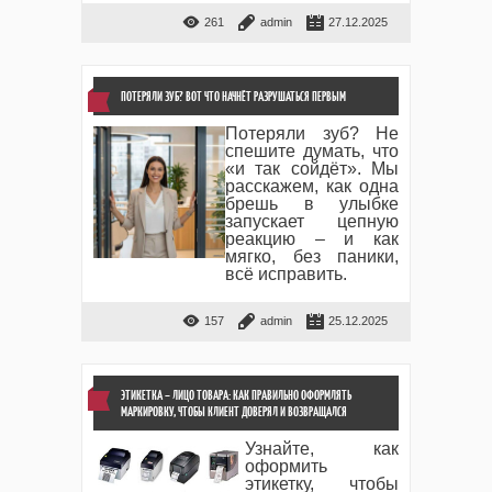
261
admin
27.12.2025
ПОТЕРЯЛИ ЗУБ? ВОТ ЧТО НАЧНЁТ РАЗРУШАТЬСЯ ПЕРВЫМ
Потеряли зуб? Не
спешите думать, что
«и так сойдёт». Мы
расскажем, как одна
брешь в улыбке
запускает цепную
реакцию – и как
мягко, без паники,
всё исправить.
157
admin
25.12.2025
ЭТИКЕТКА – ЛИЦО ТОВАРА: КАК ПРАВИЛЬНО ОФОРМЛЯТЬ
МАРКИРОВКУ, ЧТОБЫ КЛИЕНТ ДОВЕРЯЛ И ВОЗВРАЩАЛСЯ
Узнайте, как
оформить
этикетку, чтобы