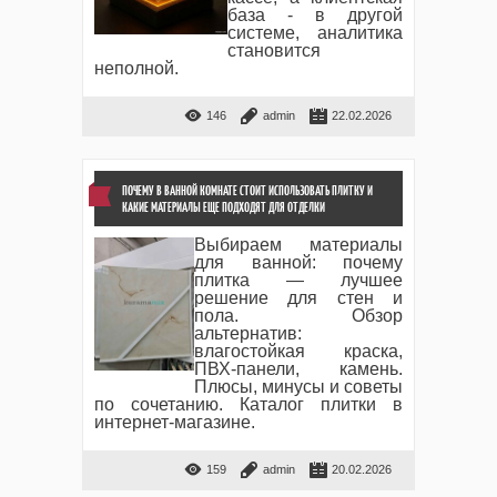
база - в другой
системе, аналитика
становится
неполной.
146
admin
22.02.2026
ПОЧЕМУ В ВАННОЙ КОМНАТЕ СТОИТ ИСПОЛЬЗОВАТЬ ПЛИТКУ И
КАКИЕ МАТЕРИАЛЫ ЕЩЕ ПОДХОДЯТ ДЛЯ ОТДЕЛКИ
Выбираем материалы
для ванной: почему
плитка — лучшее
решение для стен и
пола. Обзор
альтернатив:
влагостойкая краска,
ПВХ-панели, камень.
Плюсы, минусы и советы
по сочетанию. Каталог плитки в
интернет-магазине.
159
admin
20.02.2026