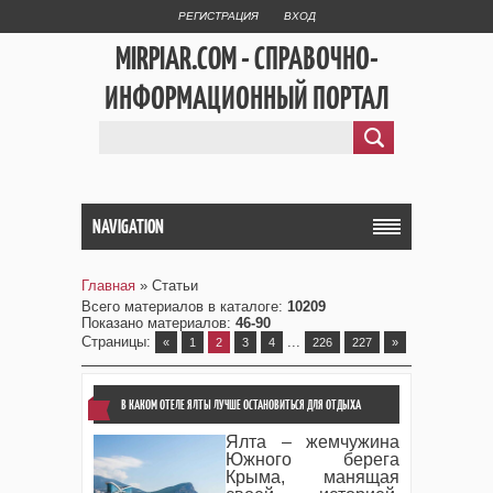
РЕГИСТРАЦИЯ
ВХОД
MIRPIAR.COM - СПРАВОЧНО-
ИНФОРМАЦИОННЫЙ ПОРТАЛ
NAVIGATION
Главная
»
Статьи
Всего материалов в каталоге
:
10209
Показано материалов
:
46-90
Страницы
:
...
«
1
2
3
4
226
227
»
В КАКОМ ОТЕЛЕ ЯЛТЫ ЛУЧШЕ ОСТАНОВИТЬСЯ ДЛЯ ОТДЫХА
Ялта – жемчужина
Южного берега
Крыма, манящая