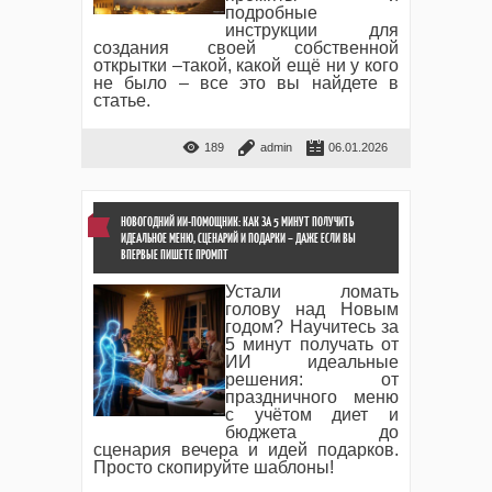
подробные
инструкции для
создания своей собственной
открытки –такой, какой ещё ни у кого
не было – все это вы найдете в
статье.
189
admin
06.01.2026
НОВОГОДНИЙ ИИ-ПОМОЩНИК: КАК ЗА 5 МИНУТ ПОЛУЧИТЬ
ИДЕАЛЬНОЕ МЕНЮ, СЦЕНАРИЙ И ПОДАРКИ – ДАЖЕ ЕСЛИ ВЫ
ВПЕРВЫЕ ПИШЕТЕ ПРОМПТ
Устали ломать
голову над Новым
годом? Научитесь за
5 минут получать от
ИИ идеальные
решения: от
праздничного меню
с учётом диет и
бюджета до
сценария вечера и идей подарков.
Просто скопируйте шаблоны!