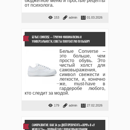
бюджетное меню и простые рецепты
от психолога.
153
admin
01.03.2026
БЕЛЫЕ CONVERSE — ТРИУМФ МИНИМАЛИЗМА И
УНИВЕРСАЛЬНОСТИ, СОВЕТЫ ПОКУПАТЕЛЮ ПО ВЫБОРУ
Белые Converse –
это больше, чем
просто обувь. Это
чистый холст для
самовыражения,
символ свежести и
легкости, и, конечно
же, must-have в
гардеробе любого,
кто следит за модой.
179
admin
27.02.2026
САМОРАЗВИТИЕ: КАК ЗА 30 ДНЕЙ ПРЕВРАТИТЬ «ХОЧУ» В «У
МЕНЯ ЕСТЬ» – ПОЛНЫЙ ГИД С ПОШАГОВЫМ ПЛАНОМ