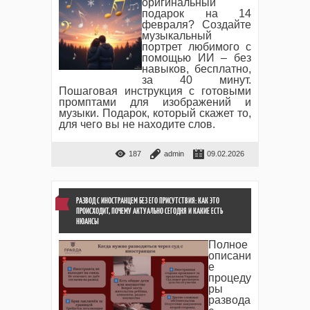
оригинальный
подарок на 14
февраля? Создайте
музыкальный
портрет любимого с
помощью ИИ – без
навыков, бесплатно,
за 40 минут.
Пошаговая инструкция с готовыми
промптами для изображений и
музыки. Подарок, который скажет то,
для чего вы не находите слов.
187
admin
09.02.2026
РАЗВОД С ИНОСТРАНЦЕМ БЕЗ ЕГО ПРИСУТСТВИЯ: КАК ЭТО
ПРОИСХОДИТ, ПОЧЕМУ АКТУАЛЬНО СЕГОДНЯ И КАКИЕ ЕСТЬ
НЮАНСЫ
Полное
описани
е
процеду
ры
развода