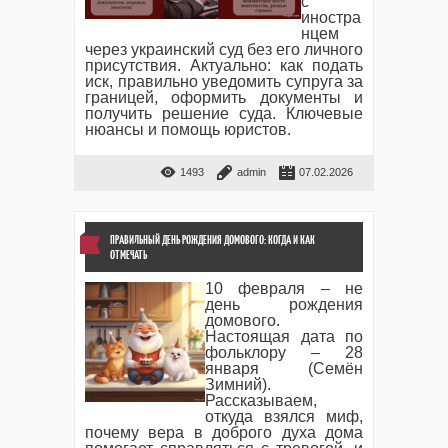
с
иностра
нцем
через украинский суд без его личного
присутствия. Актуально: как подать
иск, правильно уведомить супруга за
границей, оформить документы и
получить решение суда. Ключевые
нюансы и помощь юристов.
1493
admin
07.02.2026
ПРАВИЛЬНЫЙ ДЕНЬ РОЖДЕНИЯ ДОМОВОГО: КОГДА И КАК
ОТМЕЧАТЬ
10 февраля – не
день рождения
домового.
Настоящая дата по
фольклору – 28
января (Семён
Зимний).
Рассказываем,
откуда взялся миф,
почему вера в доброго духа дома