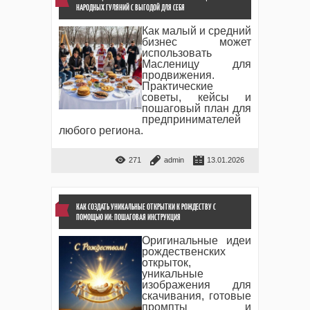
НАРОДНЫХ ГУЛЯНИЙ С ВЫГОДОЙ ДЛЯ СЕБЯ
Как малый и средний
бизнес может
использовать
Масленицу для
продвижения.
Практические
советы, кейсы и
пошаговый план для
предпринимателей
любого региона.
271
admin
13.01.2026
КАК СОЗДАТЬ УНИКАЛЬНЫЕ ОТКРЫТКИ К РОЖДЕСТВУ С
ПОМОЩЬЮ ИИ: ПОШАГОВАЯ ИНСТРУКЦИЯ
Оригинальные идеи
рождественских
открыток,
уникальные
изображения для
скачивания, готовые
промпты и