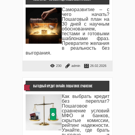
Саморазвитие – с
чего начать?
Пошаговый план на
30 дней с научным
обоснованием,
тестами и готовыми
шаблонами фраз.
Превратите желания
в реальность без
выгорания.
230
admin
26.02.2026
ВЫГОДНЫЙ КРЕДИТ ОНЛАЙН: ПОШАГОВОЕ СРАВНЕНИЕ
Как выбрать кредит
без переплат?
Пошаговое
сравнение условий
МФО и банков,
скрытые комиссии,
рейтинг надежности.
Узнайте, где брать
выгодно и