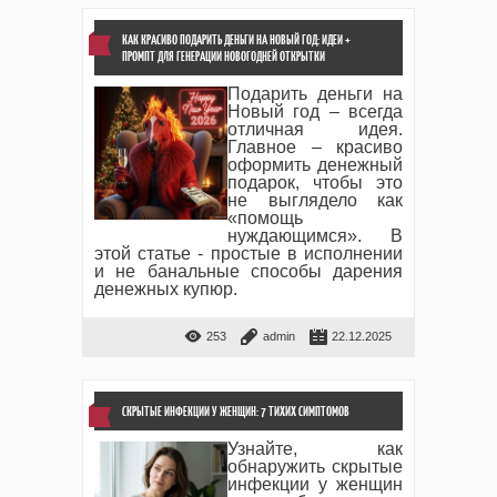
КАК КРАСИВО ПОДАРИТЬ ДЕНЬГИ НА НОВЫЙ ГОД: ИДЕИ +
ПРОМПТ ДЛЯ ГЕНЕРАЦИИ НОВОГОДНЕЙ ОТКРЫТКИ
Подарить деньги на
Новый год – всегда
отличная идея.
Главное – красиво
оформить денежный
подарок, чтобы это
не выглядело как
«помощь
нуждающимся». В
этой статье - простые в исполнении
и не банальные способы дарения
денежных купюр.
253
admin
22.12.2025
СКРЫТЫЕ ИНФЕКЦИИ У ЖЕНЩИН: 7 ТИХИХ СИМПТОМОВ
Узнайте, как
обнаружить скрытые
инфекции у женщин