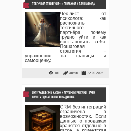
ТОКСИЧНЫЕ ОТНОШЕНИЯ: 12 ПРИЗНАКОВ И ПЛАН ВЫХОДА
Чек-лист от
психолога: как
распознать
токсичного
партнёра, почему
трудно уйти и как
восстановить себя.
Пошаговая
стратегия +
упражнения на границы и
самооценку.
181
admin
22.02.2026
ИНТЕГРАЦИЯ CRM С КАССОЙ И ДРУГИМИ СЕРВИСАМИ - ЗАЧЕМ
БИЗНЕСУ ЕДИНАЯ ЭКОСИСТЕМА ДАННЫХ
CRM без интеграций
ограничена в
возможностях. Если
данные о продажах
хранятся отдельно в
кассе, а клиентская