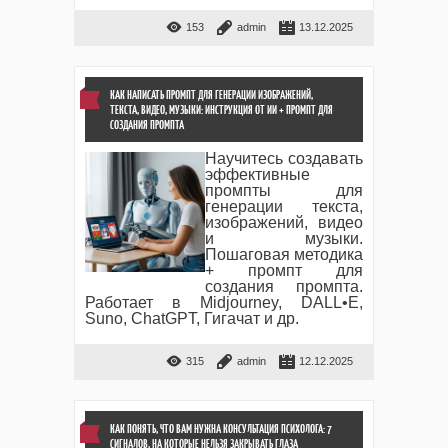
153
admin
13.12.2025
КАК НАПИСАТЬ ПРОМПТ ДЛЯ ГЕНЕРАЦИИ ИЗОБРАЖЕНИЙ,
ТЕКСТА, ВИДЕО, МУЗЫКИ: ИНСТРУКЦИЯ ОТ ИИ + ПРОМПТ ДЛЯ
СОЗДАНИЯ ПРОМПТА
Научитесь создавать
эффективные
промпты для
генерации текста,
изображений, видео
и музыки.
Пошаговая методика
+ промпт для
создания промпта.
Работает в Midjourney, DALL•E,
Suno, ChatGPT, Гигачат и др.
315
admin
12.12.2025
КАК ПОНЯТЬ, ЧТО ВАМ НУЖНА КОНСУЛЬТАЦИЯ ПСИХОЛОГА: 7
СИГНАЛОВ, НА КОТОРЫЕ НЕЛЬЗЯ ЗАКРЫВАТЬ ГЛАЗА