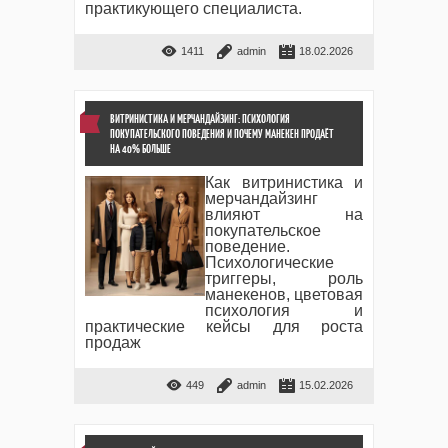
практикующего специалиста.
1411
admin
18.02.2026
ВИТРИНИСТИКА И МЕРЧАНДАЙЗИНГ: ПСИХОЛОГИЯ
ПОКУПАТЕЛЬСКОГО ПОВЕДЕНИЯ И ПОЧЕМУ МАНЕКЕН ПРОДАЁТ
НА 40% БОЛЬШЕ
Как витринистика и
мерчандайзинг
влияют на
покупательское
поведение.
Психологические
триггеры, роль
манекенов, цветовая
психология и
практические кейсы для роста
продаж
449
admin
15.02.2026